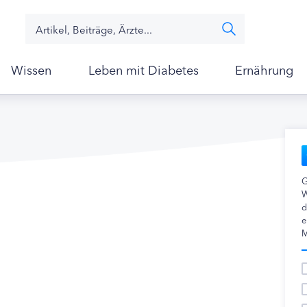
Wissen
Leben mit Diabetes
Ernährung
G
W
d
e
M