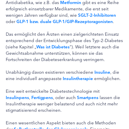
Antidiabetika, wie z.B. das
Metformin
gibt es eine Reihe
erfolgreich einsetzbarer Medikamente, die erst seit
wenigen Jahren verfügbar sind, wie
SGLT-2-Inhibitoren
oder
GLP-1 bzw. duale GLP-1/GIP-Rezeptoragonisten
.
Das ermöglicht den Ärzten einen zielgerichteten Einsatz
entsprechend der Entwicklungsphase des Typ-2-Diabetes
(siehe Kapitel „
Was ist Diabetes
“). Weil letztere auch die
Gewichtsabnahme unterstützen, können sie das
Fortschreiten der Diabeteserkrankung verringern.
Unabhängig davon existieren verschiedene
Insuline
, die
eine individuell angepasste
Insulintherapie
ermöglichen.
Eine weit entwickelte Diabetestechnologie mit
Insulinpens
,
Fertigpens
, oder auch
Smartpens
lassen die
Insulintherapie weniger belastend und auch nicht mehr
stigmatisierend erscheinen.
Einen wesentlichen Aspekt bieten auch die Methoden
der
Selbstkontrolle des Glukosespiegels
. Einerseits