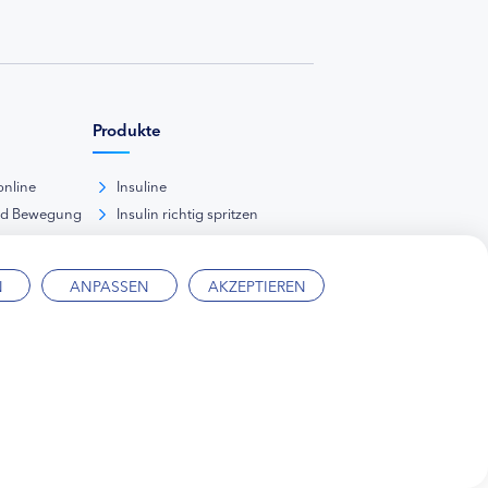
Produkte
online
Insuline
nd Bewegung
Insulin richtig spritzen
ank
kunde
N
ANPASSEN
AKZEPTIEREN
ärung
Mediadaten
Kontakt
Impressum