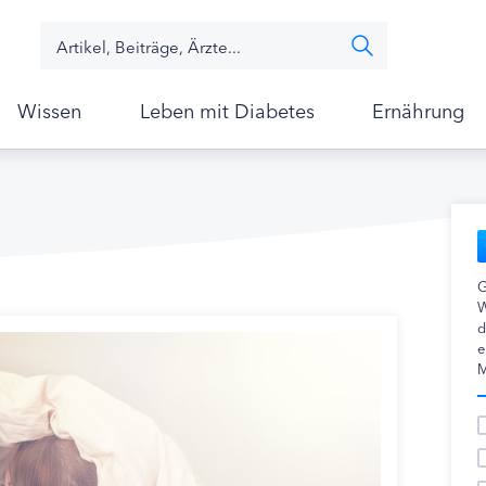
Wissen
Leben mit Diabetes
Ernährung
G
W
d
e
M