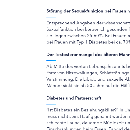
Störung der Sexuakfunktion bei Frauen m
Entsprechend Angaben der wissenschaftli
Sexualfunktion bei körperlich gesunden 
sie liegen zwischen 25-60%. Bei Frauen mi
bei Frauen mit Typ 1 Diabetes bei ca. 70
Der Testosteronmangel des älteren Man
Ab Mitte des vierten Lebensjahrzehnts
Form von Hitzewallungen, Schlafstörunge
Verstimmung. Die Libido und sexuelle Ak
Männer sinkt sie ab 50 Jahre auf die Häl
Diabetes und Partnerschaft
“Ist Diabetes ein Beziehungskiller?” In U
muss nicht sein. Häufig genannt wurden 
schlechte Laune, dauernde Müdigkeit u
Einschränkungen beim Essen. Es wird deu