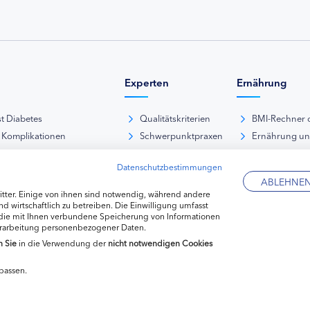
Experten
Ernährung
st Diabetes
Qualitätskriterien
BMI-Rechner 
 Komplikationen
Schwerpunktpraxen
Ernährung u
iabetische Fußsyndrom
Hausarztpraxen
Rezeptdatenb
Datenschutzbestimmungen
es und Sexualität
Kliniken
Lebensmittel
ABLEHNE
pie Typ-1-Diabetes
Apotheken
tter. Einige von ihnen sind notwendig, während andere
pie Typ-2-Diabetes
Diabetes-Fachhändler
d wirtschaftlich zu betreiben. Die Einwilligung umfasst
 die mit Ihnen verbundene Speicherung von Informationen
re hormonelle Erkrankungen
erarbeitung personenbezogener Daten.
n
Sie
in die Verwendung der
nicht notwendigen Cookies
passen.
Datenschutzerkl