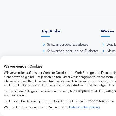
Top Artikel
Wissen
Schwangerschaftsdiabetes
Was i
Schwerbehinderung bei Diabetes
Akute
BE-Rechner online
Das d
Übersicht Insulinpräparate
Diabet
Wir verwenden Cookies
Diabetes-Nachrichten
Thera
Wir verwenden auf unserer Website Cookies, den Web Storage und Dienste dri
Thera
nicht notwendig sind, uns jedoch helfen, unser Onlineangebot zu verbessern un
alle vorausgewählten, bzw. von Ihnen ausgewählten Cookies und Dienste, und
Weite
auf Ihrem Endgerät sowie deren anschließendes Auslesen und die folgende V
Indem Sie die Kategorien auswählen und auf „
Alle akzeptieren
“ klicken,
willige
und Dienste
ein.
Sie können Ihre Auswahl jederzeit über den Cookie-Banner
widerrufen
oder an
Weitere Informationen erhalten Sie in unserer
Datenschutzerklärung