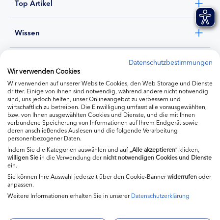
Top Artikel
Wissen
Experten
Datenschutzbestimmungen
Wir verwenden Cookies
Wir verwenden auf unserer Website Cookies, den Web Storage und Dienste
Ernährung
dritter. Einige von ihnen sind notwendig, während andere nicht notwendig
sind, uns jedoch helfen, unser Onlineangebot zu verbessern und
wirtschaftlich zu betreiben. Die Einwilligung umfasst alle vorausgewählten,
bzw. von Ihnen ausgewählten Cookies und Dienste, und die mit Ihnen
Produkte
verbundene Speicherung von Informationen auf Ihrem Endgerät sowie
deren anschließendes Auslesen und die folgende Verarbeitung
personenbezogener Daten.
Indem Sie die Kategorien auswählen und auf „
Alle akzeptieren
“ klicken,
willigen
Sie
in die Verwendung der
nicht notwendigen Cookies und Dienste
ein.
Sie können Ihre Auswahl jederzeit über den Cookie-Banner
widerrufen
oder
anpassen.
Weitere Informationen erhalten Sie in unserer
Datenschutzerklärung
Impressum
Kontakt