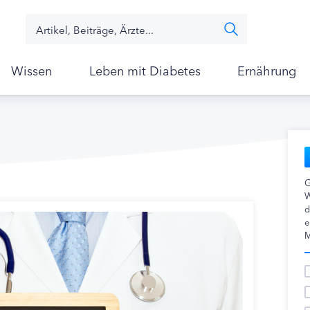
Wissen
Leben mit Diabetes
Ernährung
G
W
d
e
M