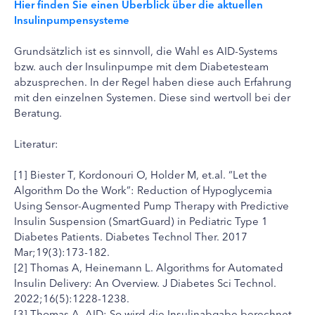
Hier finden Sie einen Überblick über die aktuellen
Insulinpumpensysteme
Grundsätzlich ist es sinnvoll, die Wahl es AID-Systems
bzw. auch der Insulinpumpe mit dem Diabetesteam
abzusprechen. In der Regel haben diese auch Erfahrung
mit den einzelnen Systemen. Diese sind wertvoll bei der
Beratung.
Literatur:
[1] Biester T, Kordonouri O, Holder M, et.al. “Let the
Algorithm Do the Work”: Reduction of Hypoglycemia
Using Sensor-Augmented Pump Therapy with Predictive
Insulin Suspension (SmartGuard) in Pediatric Type 1
Diabetes Patients. Diabetes Technol Ther. 2017
Mar;19(3):173-182.
[2] Thomas A, Heinemann L. Algorithms for Automated
Insulin Delivery: An Overview. J Diabetes Sci Technol.
2022;16(5):1228-1238.
[3] Thomas A. AID: So wird die Insulinabgabe berechnet.