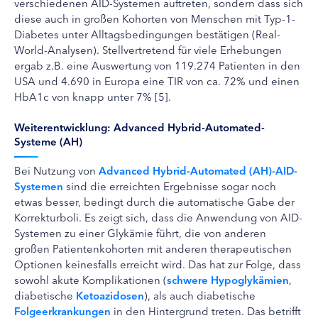
verschiedenen AID-Systemen auftreten, sondern dass sich
diese auch in großen Kohorten von Menschen mit Typ-1-
Diabetes unter Alltagsbedingungen bestätigen (Real-
World-Analysen). Stellvertretend für viele Erhebungen
ergab z.B. eine Auswertung von 119.274 Patienten in den
USA und 4.690 in Europa eine TIR von ca. 72% und einen
HbA1c von knapp unter 7% [5].
Weiterentwicklung: Advanced Hybrid-Automated-
Systeme (AH)
Bei Nutzung von
Advanced Hybrid-Automated (AH)-AID-
Systemen
sind die erreichten Ergebnisse sogar noch
etwas besser, bedingt durch die automatische Gabe der
Korrekturboli. Es zeigt sich, dass die Anwendung von AID-
Systemen zu einer Glykämie führt, die von anderen
großen Patientenkohorten mit anderen therapeutischen
Optionen keinesfalls erreicht wird. Das hat zur Folge, dass
sowohl akute Komplikationen (
schwere Hypoglykämien
,
diabetische
Ketoazidosen
), als auch diabetische
Folgeerkrankungen
in den Hintergrund treten. Das betrifft