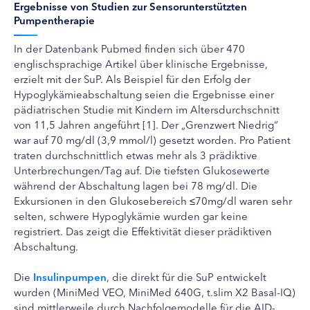
Ergebnisse von Studien zur Sensorunterstützten
Pumpentherapie
In der Datenbank Pubmed finden sich über 470
englischsprachige Artikel über klinische Ergebnisse,
erzielt mit der SuP. Als Beispiel für den Erfolg der
Hypoglykämieabschaltung seien die Ergebnisse einer
pädiatrischen Studie mit Kindern im Altersdurchschnitt
von 11,5 Jahren angeführt [1]. Der „Grenzwert Niedrig“
war auf 70 mg/dl (3,9 mmol/l) gesetzt worden. Pro Patient
traten durchschnittlich etwas mehr als 3 prädiktive
Unterbrechungen/Tag auf. Die tiefsten Glukosewerte
während der Abschaltung lagen bei 78 mg/dl. Die
Exkursionen in den Glukosebereich ≤70mg/dl waren sehr
selten, schwere Hypoglykämie wurden gar keine
registriert. Das zeigt die Effektivität dieser prädiktiven
Abschaltung.
Die
Insulinpumpen
, die direkt für die SuP entwickelt
wurden (MiniMed VEO, MiniMed 640G, t.slim X2 Basal-IQ)
sind mittlerweile durch Nachfolgemodelle für die AID-