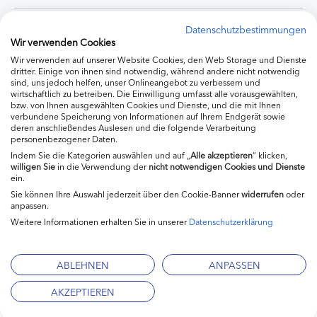
Experten
Datenschutzbestimmungen
Wir verwenden Cookies
Wir verwenden auf unserer Website Cookies, den Web Storage und Dienste
Ernährung
dritter. Einige von ihnen sind notwendig, während andere nicht notwendig
sind, uns jedoch helfen, unser Onlineangebot zu verbessern und
wirtschaftlich zu betreiben. Die Einwilligung umfasst alle vorausgewählten,
bzw. von Ihnen ausgewählten Cookies und Dienste, und die mit Ihnen
Produkte
verbundene Speicherung von Informationen auf Ihrem Endgerät sowie
deren anschließendes Auslesen und die folgende Verarbeitung
personenbezogener Daten.
Indem Sie die Kategorien auswählen und auf „
Alle akzeptieren
“ klicken,
willigen
Sie
in die Verwendung der
nicht notwendigen Cookies und Dienste
ein.
Sie können Ihre Auswahl jederzeit über den Cookie-Banner
widerrufen
oder
anpassen.
Weitere Informationen erhalten Sie in unserer
Datenschutzerklärung
Impressum
Kontakt
ABLEHNEN
ANPASSEN
Mediadaten
AKZEPTIEREN
Datenschutzerklärung