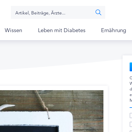
Wissen
Leben mit Diabetes
Ernährung
G
W
d
e
M