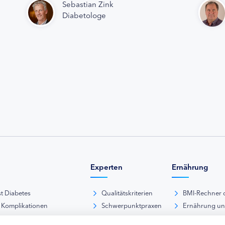
Sebastian Zink
Diabetologe
Experten
Ernährung
st Diabetes
Qualitätskriterien
BMI-Rechner 
 Komplikationen
Schwerpunktpraxen
Ernährung u
iabetische Fußsyndrom
Hausarztpraxen
Rezeptdatenb