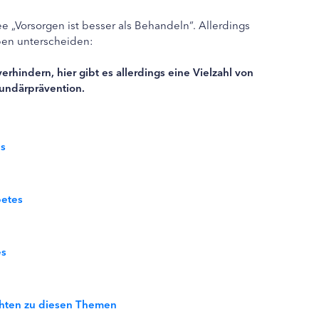
e „Vorsorgen ist besser als Behandeln“. Allerdings
pen unterscheiden:
verhindern, hier gibt es allerdings eine Vielzahl von
kundärprävention.
es
betes
es
ichten zu diesen Themen