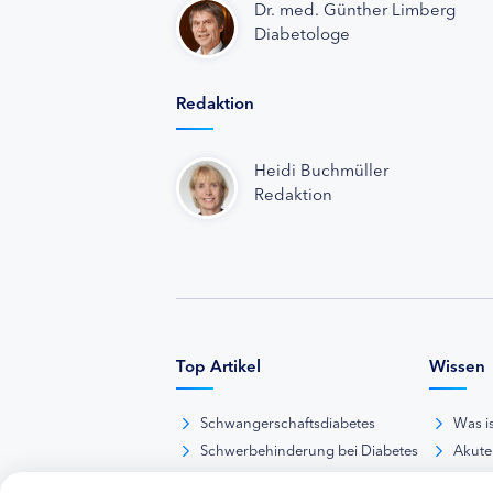
Dr. med. Günther Limberg
Diabetologe
Redaktion
Heidi Buchmüller
Redaktion
Top Artikel
Wissen
Schwangerschaftsdiabetes
Was i
Schwerbehinderung bei Diabetes
Akute
BE-Rechner online
Das d