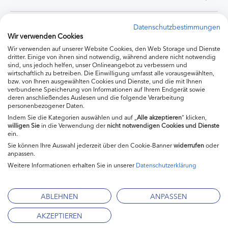
Experten
Datenschutzbestimmungen
Wir verwenden Cookies
Wir verwenden auf unserer Website Cookies, den Web Storage und Dienste
Ernährung
dritter. Einige von ihnen sind notwendig, während andere nicht notwendig
sind, uns jedoch helfen, unser Onlineangebot zu verbessern und
wirtschaftlich zu betreiben. Die Einwilligung umfasst alle vorausgewählten,
bzw. von Ihnen ausgewählten Cookies und Dienste, und die mit Ihnen
Produkte
verbundene Speicherung von Informationen auf Ihrem Endgerät sowie
deren anschließendes Auslesen und die folgende Verarbeitung
personenbezogener Daten.
Indem Sie die Kategorien auswählen und auf „
Alle akzeptieren
“ klicken,
willigen
Sie
in die Verwendung der
nicht notwendigen Cookies und Dienste
ein.
Sie können Ihre Auswahl jederzeit über den Cookie-Banner
widerrufen
oder
anpassen.
Weitere Informationen erhalten Sie in unserer
Datenschutzerklärung
Impressum
Kontakt
ABLEHNEN
ANPASSEN
Mediadaten
AKZEPTIEREN
Datenschutzerklärung