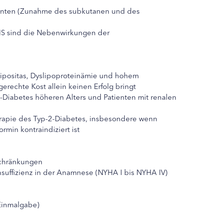
enten (Zunahme des subkutanen und des
HS sind die Nebenwirkungen der
ipositas, Dyslipoproteinämie und hohem
rechte Kost allein keinen Erfolg bringt
Diabetes höheren Alters und Patienten mit renalen
erapie des Typ-2-Diabetes, insbesondere wenn
rmin kontraindiziert ist
schränkungen
insuffizienz in der Anamnese (NYHA I bis NYHA IV)
(Einmalgabe)