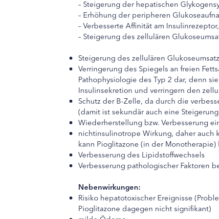
– Steigerung der hepatischen Glykogens
– Erhöhung der peripheren Glukoseaufn
– Verbesserte Affinität am Insulinrezeptor,
– Steigerung des zellulären Glukoseumsa
Steigerung des zellulären Glukoseumsat
Verringerung des Spiegels an freien Fetts
Pathophysiologie des Typ 2 dar, denn s
Insulinsekretion und verringern den zell
Schutz der B-Zelle, da durch die verbess
(damit ist sekundär auch eine Steigerung
Wiederherstellung bzw. Verbesserung ein
nichtinsulinotrope Wirkung, daher auch k
kann Pioglitazone (in der Monotherapie
Verbesserung des Lipidstoffwechsels
Verbesserung pathologischer Faktoren b
Nebenwirkungen:
Risiko hepatotoxischer Ereignisse (Probl
Pioglitazone dagegen nicht signifikant)
milde Ödeme