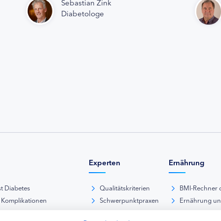
Sebastian Zink
Diabetologe
Experten
Ernährung
st Diabetes
Qualitätskriterien
BMI-Rechner 
 Komplikationen
Schwerpunktpraxen
Ernährung u
iabetische Fußsyndrom
Hausarztpraxen
Rezeptdatenb