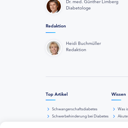
Dr. med. Günther Limberg
Diabetologe
Redaktion
Heidi Buchmüller
Redaktion
Top Artikel
Wissen
Schwangerschaftsdiabetes
Was i
Schwerbehinderung bei Diabetes
Akute
BE-Rechner online
Das d