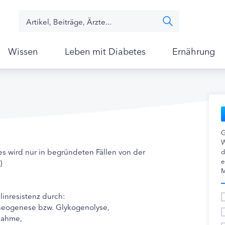
Wissen
Leben mit Diabetes
Ernährung
G
W
 es wird nur in begründeten Fällen von der
d
e
)
M
linresistenz durch:
neogenese bzw. Glykogenolyse,
nahme,