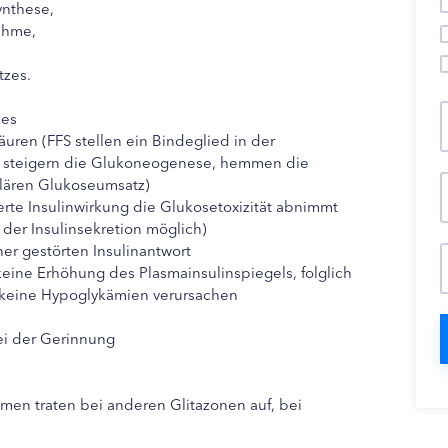
ynthese,
ahme,
tzes.
zes
äuren (FFS stellen ein Bindeglied in der
ie steigern die Glukoneogenese, hemmen die
ulären Glukoseumsatz)
erte Insulinwirkung die Glukosetoxizität abnimmt
 der Insulinsekretion möglich)
er gestörten Insulinantwort
eine Erhöhung des Plasmainsulinspiegels, folglich
) keine Hypoglykämien verursachen
ei der Gerinnung
emen traten bei anderen Glitazonen auf, bei