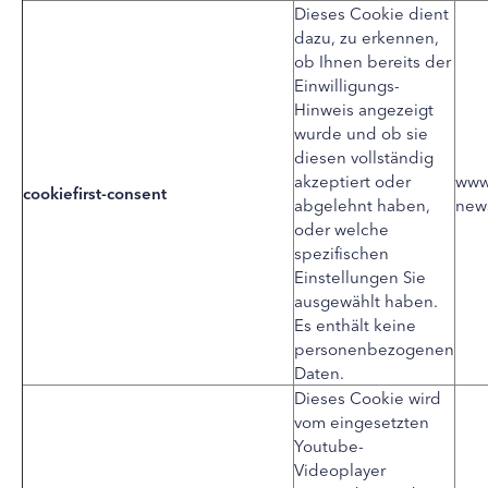
Dieses Cookie dient
dazu, zu erkennen,
ob Ihnen bereits der
Einwilligungs-
Hinweis angezeigt
wurde und ob sie
diesen vollständig
akzeptiert oder
www
cookiefirst-consent
abgelehnt haben,
new
oder welche
spezifischen
Einstellungen Sie
ausgewählt haben.
Es enthält keine
personenbezogenen
Daten.
Dieses Cookie wird
vom eingesetzten
Youtube-
Videoplayer