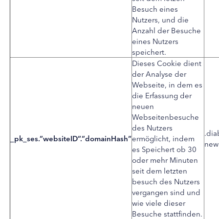
Besuch eines
Nutzers, und die
Anzahl der Besuche
eines Nutzers
speichert.
Dieses Cookie dient
der Analyse der
Webseite, in dem es
die Erfassung der
neuen
Webseitenbesuche
des Nutzers
.dia
_pk_ses.”websiteID”.”domainHash”
ermöglicht, indem
new
es Speichert ob 30
oder mehr Minuten
seit dem letzten
besuch des Nutzers
vergangen sind und
wie viele dieser
Besuche stattfinden.