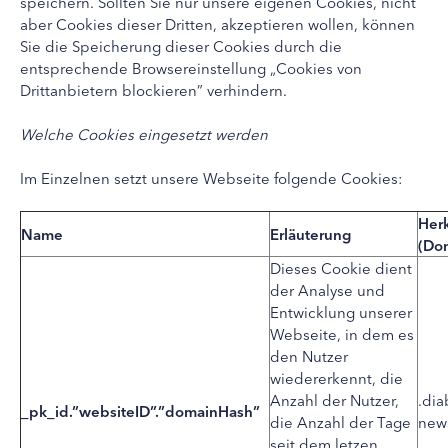
speichern. Sollten Sie nur unsere eigenen Cookies, nicht
aber Cookies dieser Dritten, akzeptieren wollen, können
Sie die Speicherung dieser Cookies durch die
entsprechende Browsereinstellung „Cookies von
Drittanbietern blockieren” verhindern.
Welche Cookies eingesetzt werden
Im Einzelnen setzt unsere Webseite folgende Cookies:
Her
Name
Erläuterung
(Do
Dieses Cookie dient
der Analyse und
Entwicklung unserer
Webseite, in dem es
den Nutzer
wiedererkennt, die
Anzahl der Nutzer,
.dia
_pk_id.”websiteID”.”domainHash”
die Anzahl der Tage
new
seit dem letzen