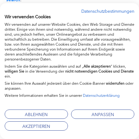
Datenschutzbestimmungen
Mehr Informationen zum Umgang mit Nutzerdaten finden
Wir verwenden Cookies
Sie in der Datenschutzerklärung von Google:
Wir verwenden auf unserer Website Cookies, den Web Storage und Dienste
https://policies.google.com/privacy
.
dritter. Einige von ihnen sind notwendig, während andere nicht notwendig
Die Einzelheiten der abgeschlossenen
sind, uns jedoch helfen, unser Onlineangebot zu verbessern und
wirtschaftlich zu betreiben. Die Einwilligung umfasst alle vorausgewählten,
Standardvertragsklauseln (Gewährleistung des
bzw. von Ihnen ausgewählten Cookies und Dienste, und die mit Ihnen
Datenschutzniveaus in Drittländern) finden Sie hier:
verbundene Speicherung von Informationen auf Ihrem Endgerät sowie
https://support.google.com/adspolicy/answer/10042247?
deren anschließendes Auslesen und die folgende Verarbeitung
personenbezogener Daten.
hl=de
Ihre Google-Werbeeinstellungen können Sie auf
Indem Sie die Kategorien auswählen und auf „
Alle akzeptieren
“ klicken,
der folgenden Webseite verwalten:
willigen
Sie
in die Verwendung der
nicht notwendigen Cookies und Dienste
https://adssettings.google.com/?hl=de
(Diese Einstellung
ein.
wird gelöscht, wenn Sie Ihre Cookies löschen)
Sie können Ihre Auswahl jederzeit über den Cookie-Banner
widerrufen
oder
anpassen.
Wir verwenden:
Weitere Informationen erhalten Sie in unserer
Datenschutzerklärung
Google DoubleClick
ABLEHNEN
ANPASSEN
Wir nutzen den Werbedienst „DoubleClick“ von Google.
AKZEPTIEREN
Über DoubleClick wird digitale Werbung im Internet
angeboten. Der Kern von DoubleClick sind Adserver, mit