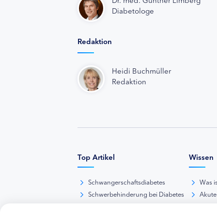
Diabetologe
Redaktion
Heidi Buchmüller
Redaktion
Top Artikel
Wissen
Schwangerschaftsdiabetes
Was i
Schwerbehinderung bei Diabetes
Akute
BE-Rechner online
Das d