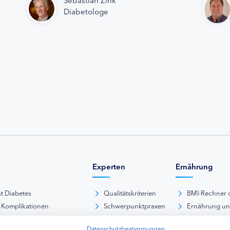
Diabetologe
Experten
Ernährung
st Diabetes
Qualitätskriterien
BMI-Rechner 
 Komplikationen
Schwerpunktpraxen
Ernährung u
iabetische Fußsyndrom
Hausarztpraxen
Rezeptdatenb
Datenschutzbestimmungen