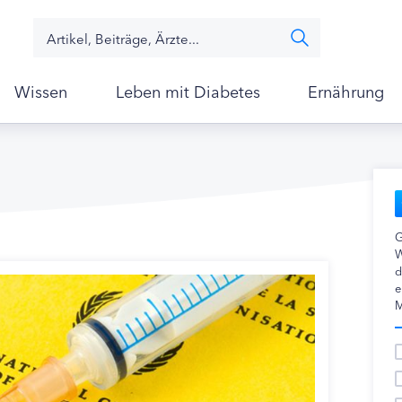
Wissen
Leben mit Diabetes
Ernährung
G
W
d
e
M