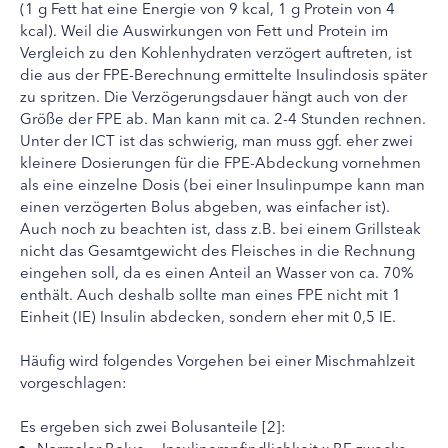
(1 g Fett hat eine Energie von 9 kcal, 1 g Protein von 4
kcal). Weil die Auswirkungen von Fett und Protein im
Vergleich zu den Kohlenhydraten verzögert auftreten, ist
die aus der FPE-Berechnung ermittelte Insulindosis später
zu spritzen. Die Verzögerungsdauer hängt auch von der
Größe der FPE ab. Man kann mit ca. 2-4 Stunden rechnen.
Unter der ICT ist das schwierig, man muss ggf. eher zwei
kleinere Dosierungen für die FPE-Abdeckung vornehmen
als eine einzelne Dosis (bei einer Insulinpumpe kann man
einen verzögerten Bolus abgeben, was einfacher ist).
Auch noch zu beachten ist, dass z.B. bei einem Grillsteak
nicht das Gesamtgewicht des Fleisches in die Rechnung
eingehen soll, da es einen Anteil an Wasser von ca. 70%
enthält. Auch deshalb sollte man eines FPE nicht mit 1
Einheit (IE) Insulin abdecken, sondern eher mit 0,5 IE.
Häufig wird folgendes Vorgehen bei einer Mischmahlzeit
vorgeschlagen:
Es ergeben sich zwei Bolusanteile [2]:
Normaler Bolus = Insulinempfindlichkeit x BE zwecks