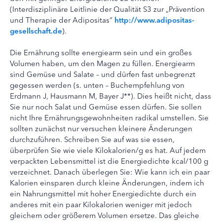
(Interdisziplinäre Leitlinie der Qualität S3 zur „Prävention
und Therapie der Adipositas“
http://www.adipositas-
gesellschaft.de
).
Die Ernährung sollte energiearm sein und ein großes
Volumen haben, um den Magen zu füllen. Energiearm
sind Gemüse und Salate – und dürfen fast unbegrenzt
gegessen werden (s. unten – Buchempfehlung von
Erdmann J, Hausmann M, Bayer J**). Dies heißt nicht, dass
Sie nur noch Salat und Gemüse essen dürfen. Sie sollen
nicht Ihre Ernährungsgewohnheiten radikal umstellen. Sie
sollten zunächst nur versuchen kleinere Änderungen
durchzuführen. Schreiben Sie auf was sie essen,
überprüfen Sie wie viele Kilokalorien/g es hat. Auf jedem
verpackten Lebensmittel ist die Energiedichte kcal/100 g
verzeichnet. Danach überlegen Sie: Wie kann ich ein paar
Kalorien einsparen durch kleine Änderungen, indem ich
ein Nahrungsmittel mit hoher Energiedichte durch ein
anderes mit ein paar Kilokalorien weniger mit jedoch
gleichem oder größerem Volumen ersetze. Das gleiche