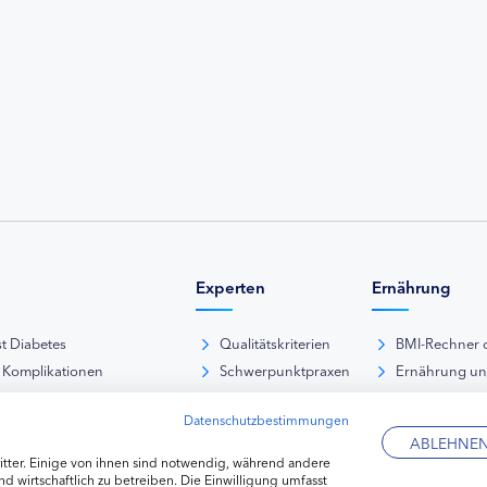
Experten
Ernährung
st Diabetes
Qualitätskriterien
BMI-Rechner 
 Komplikationen
Schwerpunktpraxen
Ernährung u
iabetische Fußsyndrom
Hausarztpraxen
Rezeptdatenb
Datenschutzbestimmungen
es und Sexualität
Kliniken
Lebensmittel
ABLEHNE
pie Typ-1-Diabetes
Apotheken
tter. Einige von ihnen sind notwendig, während andere
pie Typ-2-Diabetes
Diabetes-Fachhändler
d wirtschaftlich zu betreiben. Die Einwilligung umfasst