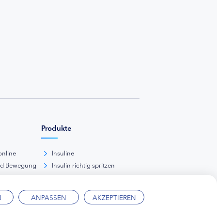
Produkte
online
Insuline
nd Bewegung
Insulin richtig spritzen
ank
kunde
N
ANPASSEN
AKZEPTIEREN