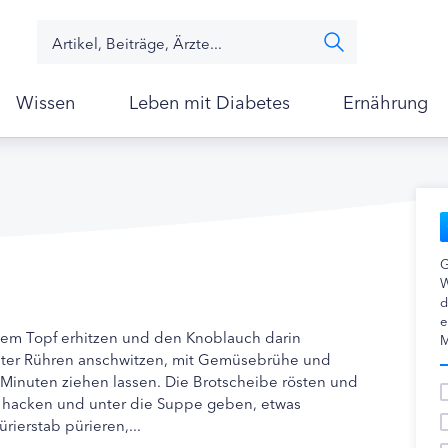
Wissen
Leben mit Diabetes
Ernährung
G
W
d
e
nem Topf erhitzen und den Knoblauch darin
M
nter Rühren anschwitzen, mit Gemüsebrühe und
Minuten ziehen lassen. Die Brotscheibe rösten und
er hacken und unter die Suppe geben, etwas
rierstab pürieren,...