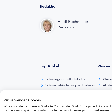
Redaktion
Heidi Buchmüller
Redaktion
Top Artikel
Wissen
Schwangerschaftsdiabetes
Was i
Schwerbehinderung bei Diabetes
Akute
BE-Rechner online
Das d
Übersicht Insulinpräparate
Diabet
Wir verwenden Cookies
Diabetes-Nachrichten
Thera
Wir verwenden auf unserer Website Cookies, den Web Storage und Dienste dri
Thera
nicht notwendig sind, uns jedoch helfen, unser Onlineangebot zu verbessern un