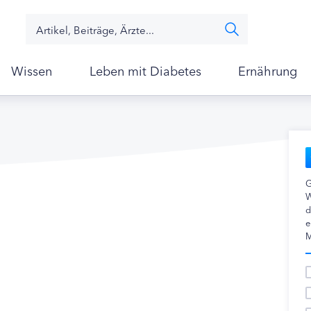
Wissen
Leben mit Diabetes
Ernährung
G
W
d
e
M