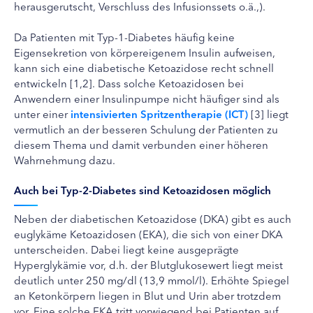
herausgerutscht, Verschluss des Infusionssets o.ä.,).
Da Patienten mit Typ-1-Diabetes häufig keine
Eigensekretion von körpereigenem Insulin aufweisen,
kann sich eine diabetische Ketoazidose recht schnell
entwickeln [1,2]. Dass solche Ketoazidosen bei
Anwendern einer Insulinpumpe nicht häufiger sind als
unter einer
intensivierten Spritzentherapie (ICT)
[3] liegt
vermutlich an der besseren Schulung der Patienten zu
diesem Thema und damit verbunden einer höheren
Wahrnehmung dazu.
Auch bei Typ-2-Diabetes sind Ketoazidosen möglich
Neben der diabetischen Ketoazidose (DKA) gibt es auch
euglykäme Ketoazidosen (EKA), die sich von einer DKA
unterscheiden. Dabei liegt keine ausgeprägte
Hyperglykämie vor, d.h. der Blutglukosewert liegt meist
deutlich unter 250 mg/dl (13,9 mmol/l). Erhöhte Spiegel
an Ketonkörpern liegen in Blut und Urin aber trotzdem
vor. Eine solche EKA tritt vorwiegend bei Patienten auf,