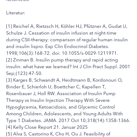
Literatur:
[1] Reichel A, Rietzsch H, Köhler HJ, Pfützner A, Gudat U,
Schulze J. Cessation of insulin infusion at night-time
during CSII-therapy: comparison of regular human insulin
and insulin lispro. Exp Clin Endocrinol Diabetes.
1998;106(3):168-72. doi: 10.1055/s-0029-1211971.
[2] Zinman B. Insulin pump therapy and rapid acting
insulin: what have we learned? Int J Clin Pract Suppl. 2001
Sep;(123):47-50.
[3] Karges B, Schwandt A, Heidtmann B, Kordonouri O,
Binder E, Schierloh U, Boettcher C, Kapellen T,
Rosenbauer J, Holl RW. Association of Insulin Pump
Therapy vs Insulin Injection Therapy With Severe
Hypoglycemia, Ketoacidosis, and Glycemic Control
Among Children, Adolescents, and Young Adults With
Type 1 Diabetes. JAMA. 2017 Oct 10;318(14):1358-1366.
[4] Kelly Close Report 21. Januar 2025
[5] Alva S, Castorino K, Cho H, Ou J. Feasibility of