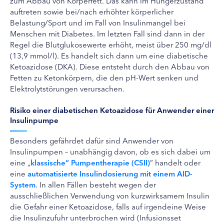
zum Abbau von Körperfett. Das kann im Hungerzustand
auftreten sowie bei/nach erhöhter körperlicher
Belastung/Sport und im Fall von Insulinmangel bei
Menschen mit Diabetes. Im letzten Fall sind dann in der
Regel die Blutglukosewerte erhöht, meist über 250 mg/dl
(13,9 mmol/l). Es handelt sich dann um eine diabetische
Ketoazidose (DKA). Diese entsteht durch den Abbau von
Fetten zu Ketonkörpern, die den pH-Wert senken und
Elektrolytstörungen verursachen.
Risiko einer diabetischen Ketoazidose für Anwender einer
Insulinpumpe
Besonders gefährdet dafür sind Anwender von
Insulinpumpen – unabhängig davon, ob es sich dabei um
eine „
klassische“ Pumpentherapie (CSII)
” handelt oder
eine
automatisierte Insulindosierung mit einem AID-
System
. In allen Fällen besteht wegen der
ausschließlichen Verwendung von kurzwirksamem Insulin
die Gefahr einer Ketoazidose, falls auf irgendeine Weise
die Insulinzufuhr unterbrochen wird (Infusionsset