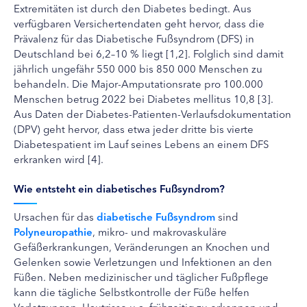
Extremitäten ist durch den Diabetes bedingt. Aus
verfügbaren Versichertendaten geht hervor, dass die
Prävalenz für das Diabetische Fußsyndrom (DFS) in
Deutschland bei 6,2–10 % liegt [1,2]. Folglich sind damit
jährlich ungefähr 550 000 bis 850 000 Menschen zu
behandeln. Die Major-Amputationsrate pro 100.000
Menschen betrug 2022 bei Diabetes mellitus 10,8 [3].
Aus Daten der Diabetes-Patienten-Verlaufsdokumentation
(DPV) geht hervor, dass etwa jeder dritte bis vierte
Diabetespatient im Lauf seines Lebens an einem DFS
erkranken wird [4].
Wie entsteht ein diabetisches Fußsyndrom?
Ursachen für das
diabetische Fußsyndrom
sind
Polyneuropathie
, mikro- und makrovaskuläre
Gefäßerkrankungen, Veränderungen an Knochen und
Gelenken sowie Verletzungen und Infektionen an den
Füßen. Neben medizinischer und täglicher Fußpflege
kann die tägliche Selbstkontrolle der Füße helfen
Verletzungen, Hautrisse u.a. frühzeitig zu erkennen und