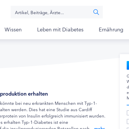
Wissen
Leben mit Diabetes
Ernährung
G
W
d
tproduktion erhalten
e
M
 könnte bei neu erkrankten Menschen mit Typ-1-
alten werden. Dies hat eine Studie aus Cardiff
erprotein von Insulin erfolgreich immunisiert wurden.
s erhalten Typ-1-Diabetes ist eine
die insulinproduzierenden Betazellen nach ...
mehr