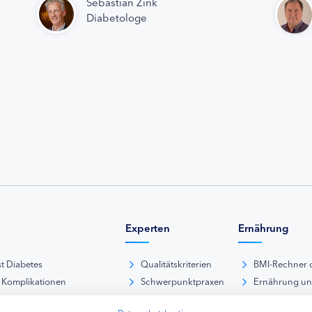
Sebastian Zink
Diabetologe
Experten
Ernährung
st Diabetes
Qualitätskriterien
BMI-Rechner 
 Komplikationen
Schwerpunktpraxen
Ernährung u
iabetische Fußsyndrom
Hausarztpraxen
Rezeptdatenb