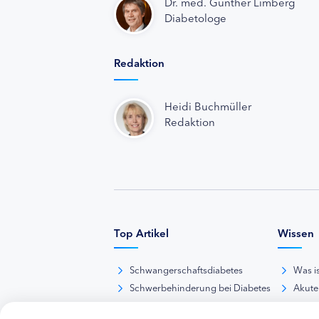
Dr. med. Günther Limberg
Diabetologe
Redaktion
Heidi Buchmüller
Redaktion
Top Artikel
Wissen
Schwangerschaftsdiabetes
Was i
Schwerbehinderung bei Diabetes
Akute
BE-Rechner online
Das d