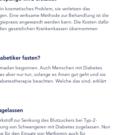
n kosmetisches Problem, sie verletzen das
en. Eine wirksame Methode zur Behandlung ist die
giepraxis angewandt werden kann. Die Kosten dafür
n den gesetzlichen Krankenkassen übernommen
abetiker fasten?
Ramadan begonnen. Auch Menschen mit Diabetes
es aber nur tun, solange es ihnen gut geht und sie
abetestherapie beachten. Welche das sind, erklärt
ugelassen
rkstoff zur Senkung des Blutzuckers bei Typ-2-
dlung von Schwangeren mit Diabetes zugelassen. Nun
abe für den Einsatz von Metformin auch für