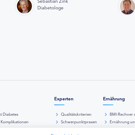
Sebastian Zink
Diabetologe
Experten
Ernährung
st Diabetes
Qualitätskriterien
BMI-Rechner 
 Komplikationen
Schwerpunktpraxen
Ernährung u
iabetische Fußsyndrom
Hausarztpraxen
Rezeptdatenb