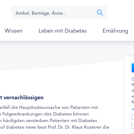
Wissen
Leben mit Diabetes
Ernährung
G
W
d
t vernachlässigen
e
M
anfall die Haupttodesursache von Patienten mit
ren Folgeerkrankungen des Diabetes können
 häufigsten versterben Patienten mit Diabetes
f diabetes news fasst Prof. Dr. Dr. Klaus Kusterer die