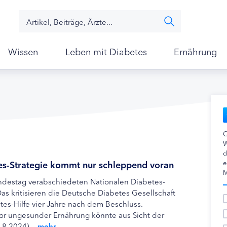
Wissen
Leben mit Diabetes
Ernährung
G
W
d
es-Strategie kommt nur schleppend voran
e
M
destag verabschiedeten Nationalen Diabetes-
as kritisieren die Deutsche Diabetes Gesellschaft
es-Hilfe vier Jahre nach dem Beschluss.
or ungesunder Ernährung könnte aus Sicht der
8.2024) ...
mehr