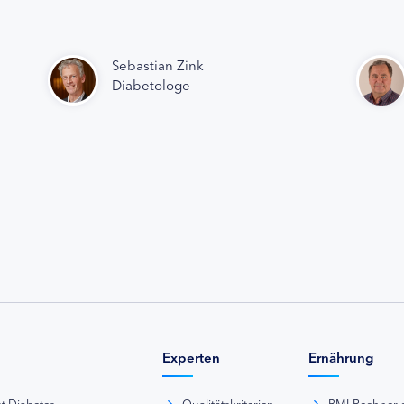
Sebastian Zink
Diabetologe
Experten
Ernährung
st Diabetes
Qualitätskriterien
BMI-Rechner 