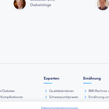
Diabetologe
Experten
Ernährung
st Diabetes
Qualitätskriterien
BMI-Rechner 
 Komplikationen
Schwerpunktpraxen
Ernährung u
iabetische Fußsyndrom
Hausarztpraxen
Rezeptdatenb
Datenschutzbestimmungen
es und Sexualität
Kliniken
Lebensmittel