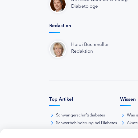
Diabetologe
Redaktion
Heidi Buchmüller
Redaktion
Top Artikel
Wissen
Schwangerschaftsdiabetes
Was i
Schwerbehinderung bei Diabetes
Akute
BE-Rechner online
Das d
Übersicht Insulinpräparate
Diabet