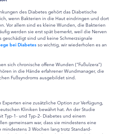
ankungen des Diabetes gehört das Diabetische
ich, wenn Bakterien in die Haut eindringen und dort
n. Vor allem sind es kleine Wunden, die Bakterien
äufig werden sie erst spät bemerkt, weil die Nerven
s geschädigt sind und keine Schmerzsignale
lege bei Diabetes
so wichtig, wir wiederholen es an
nen sich chronische offene Wunden (“Fußulzera”)
gehören in die Hände erfahrener Wundmanager, die
schen Fußsyndroms ausgebildet sind.
 Experten eine zusätzliche Option zur Verfügung,
 deutschen Kliniken bewährt hat. An der Studie
it Typ-1- und Typ-2- Diabetes und einem
 Allen gemeinsam war, dass sie mindestens eine
 mindestens 3 Wochen lang trotz Standard-