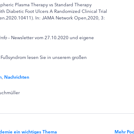
mospheric Plasma Therapy vs Standard Therapy
h Diabetic Foot Ulcers A Randomized Clinical Trial
pen.2020.10411). In: JAMA Network Open,2020, 3:
info
– Newsletter vom 27.10.2020 und eigene
 Fußsyndrom lesen Sie in unserem großen
n
,
Nachrichten
Buchmüller
ndemie ein wichtiges Thema
Mehr Pod