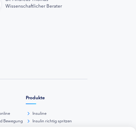
Wissenschaftlicher Berater
Produkte
online
Insuline
nd Bewegung
Insulin richtig spritzen
ank
kunde