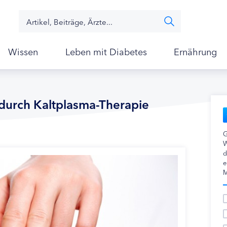
Wissen
Leben mit Diabetes
Ernährung
durch Kaltplasma-Therapie
G
W
d
e
M