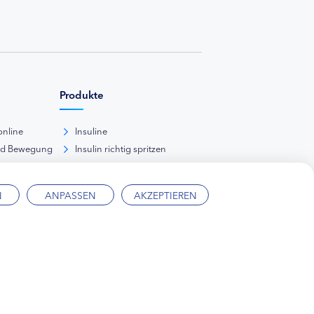
Produkte
online
Insuline
nd Bewegung
Insulin richtig spritzen
ank
kunde
N
ANPASSEN
AKZEPTIEREN
ärung
Mediadaten
Kontakt
Impressum