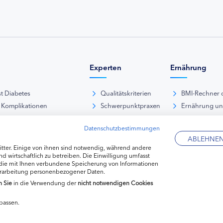
Experten
Ernährung
st Diabetes
Qualitätskriterien
BMI-Rechner 
 Komplikationen
Schwerpunktpraxen
Ernährung u
iabetische Fußsyndrom
Hausarztpraxen
Rezeptdatenb
Datenschutzbestimmungen
es und Sexualität
Kliniken
Lebensmittel
ABLEHNE
pie Typ-1-Diabetes
Apotheken
tter. Einige von ihnen sind notwendig, während andere
pie Typ-2-Diabetes
Diabetes-Fachhändler
d wirtschaftlich zu betreiben. Die Einwilligung umfasst
 die mit Ihnen verbundene Speicherung von Informationen
re hormonelle Erkrankungen
erarbeitung personenbezogener Daten.
n
Sie
in die Verwendung der
nicht notwendigen Cookies
passen.
Datenschutzerkl