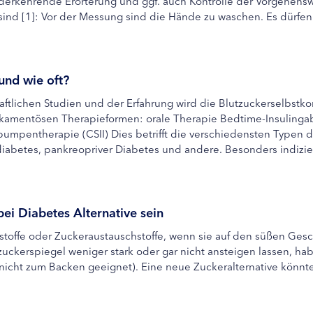
derkehrende Erörterung und ggf. auch Kontrolle der Vorgehensw
nd [1]: Vor der Messung sind die Hände zu waschen. Es dürfen 
und wie oft?
aftlichen Studien und der Erfahrung wird die Blutzuckerselbst
kamentösen Therapieformen: orale Therapie Bedtime-Insulingab
inpumpentherapie (CSII) Dies betrifft die verschiedensten Typen 
iabetes, pankreopriver Diabetes und andere. Besonders indiziert 
bei Diabetes Alternative sein
toffe oder Zuckeraustauschstoffe, wenn sie auf den süßen Gesc
uckerspiegel weniger stark oder gar nicht ansteigen lassen, ha
icht zum Backen geeignet). Eine neue Zuckeralternative könnte