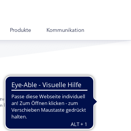
Produkte
Kommunikation
zu strenge Therapie kann negative
rn können auch langfristige Schäden