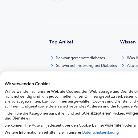
Top Artikel
Wissen
Schwangerschaftsdiabetes
Was i
Schwerbehinderung bei Diabetes
Akute
BE-Rechner online
Das d
Übersicht Insulinpräparate
Diabet
Wir verwenden Cookies
Diabetes-Nachrichten
Thera
Wir verwenden auf unserer Website Cookies, den Web Storage und Dienste dri
Thera
nicht notwendig sind, uns jedoch helfen, unser Onlineangebot zu verbessern un
alle vorausgewählten, bzw. von Ihnen ausgewählten Cookies und Dienste, und
Weite
auf Ihrem Endgerät sowie deren anschließendes Auslesen und die folgende V
Indem Sie die Kategorien auswählen und auf „
Alle akzeptieren
“ klicken,
willige
und Dienste
ein.
Sie können Ihre Auswahl jederzeit über den Cookie-Banner
widerrufen
oder an
Weitere Informationen erhalten Sie in unserer
Datenschutzerklärung