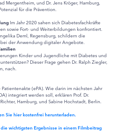
, Bad Mergentheim, und Dr. Jens Kröger, Hamburg,
tenzial für die Prävention.
lung
Im Jahr 2020 sahen sich Diabetesfachkräfte
gen sowie Fort- und Weiterbildungen konfrontiert.
gelika Deml, Regensburg, schildern die
bei der Anwendung digitaler Angebote.
Familien
uerungen Kinder und Jugendliche mit Diabetes und
unterstützen? Dieser Frage gehen Dr. Ralph Ziegler,
n, nach.
e Patientenakte (ePA). Wie darin im nächsten Jahr
) integriert werden soll, erklären Prof. Dr.
Richter, Hamburg, und Sabine Hochstadt, Berlin.
 Sie hier kostenfrei herunterladen.
er die wichtigsten Ergebnisse in einem Filmbeitrag