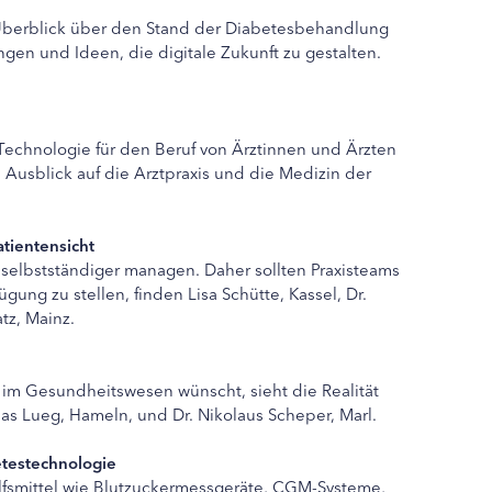
 Überblick über den Stand der Diabetesbehandlung
gen und Ideen, die digitale Zukunft zu gestalten.
echnologie für den Beruf von Ärztinnen und Ärzten
Ausblick auf die Arztpraxis und die Medizin der
atientensicht
selbstständiger managen. Daher sollten Praxisteams
gung zu stellen, finden Lisa Schütte, Kassel, Dr.
tz, Mainz.
ung im Gesundheitswesen wünscht, sieht die Realität
eas Lueg, Hameln, und Dr. Nikolaus Scheper, Marl.
etestechnologie
lfsmittel wie Blutzuckermessgeräte, CGM-Systeme,