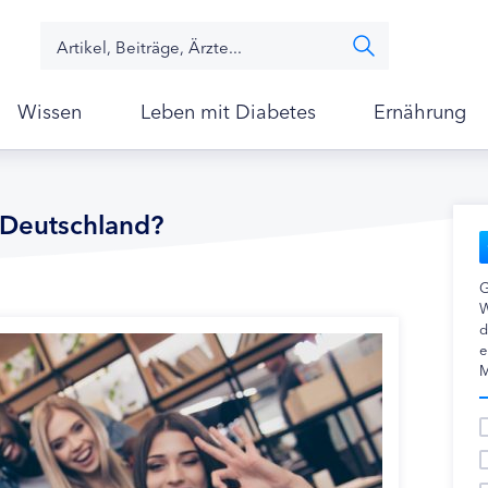
Wissen
Leben mit Diabetes
Ernährung
n Deutschland?
G
W
d
e
M