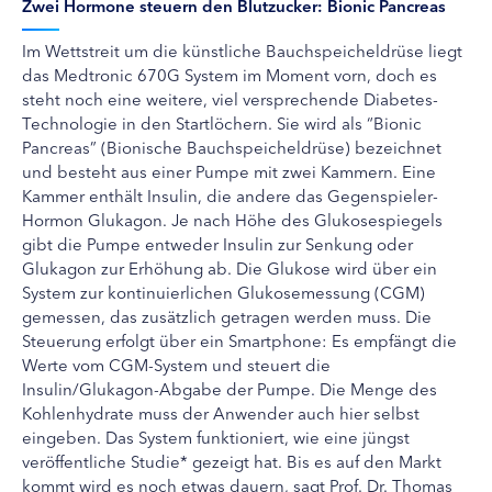
Zwei Hormone steuern den Blutzucker: Bionic Pancreas
Im Wettstreit um die künstliche Bauchspeicheldrüse liegt
das Medtronic 670G System im Moment vorn, doch es
steht noch eine weitere, viel versprechende Diabetes-
Technologie in den Startlöchern. Sie wird als “Bionic
Pancreas” (Bionische Bauchspeicheldrüse) bezeichnet
und besteht aus einer Pumpe mit zwei Kammern. Eine
Kammer enthält Insulin, die andere das Gegenspieler-
Hormon Glukagon. Je nach Höhe des Glukosespiegels
gibt die Pumpe entweder Insulin zur Senkung oder
Glukagon zur Erhöhung ab. Die Glukose wird über ein
System zur kontinuierlichen Glukosemessung (CGM)
gemessen, das zusätzlich getragen werden muss. Die
Steuerung erfolgt über ein Smartphone: Es empfängt die
Werte vom CGM-System und steuert die
Insulin/Glukagon-Abgabe der Pumpe. Die Menge des
Kohlenhydrate muss der Anwender auch hier selbst
eingeben. Das System funktioniert, wie eine jüngst
veröffentliche Studie* gezeigt hat. Bis es auf den Markt
kommt wird es noch etwas dauern, sagt Prof. Dr. Thomas