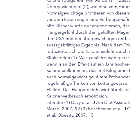
Übergewichtigen (2), wie eine vom Forum 
Normalgewichtige profitieren von diesem 
vor dem Essen sogar eine Vorbeugemaßn
hilft. Bisher wurde nur angenommen, das
Hungergefühl durch den gefüllten Magen
den USA nun bei übergewichtigen und ad
aussagekräftiges Ergebnis: Nach dem Tr
reduzierte sich die Kalorienzufuhr durch
Kilokalorien (1). Was zunächst wenig ers
wenn man den Effekt auf ein Jahr hochr
Kalorienaufkommen, das in 3 Kilogramm Fe
auch normalgewichtige, ältere Probande
regelmäßige Trinken von Leitungswasser vo
Effekte: Das Hungergefühl wird überlist
Kalorienverbrauch erhöht sich.
Literatur (1) Davy et al. J Am Diet Assoc.
Metab. 2007; 92 (3) Boschmann et al. J 
et al. Obesity. 2007; 15