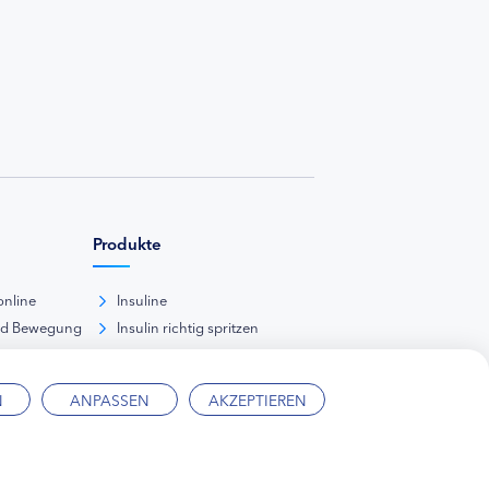
Produkte
online
Insuline
nd Bewegung
Insulin richtig spritzen
ank
kunde
N
ANPASSEN
AKZEPTIEREN