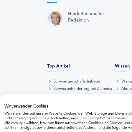
Heidi Buchmüller
Redaktion
Top Artikel
Wissen
Schwangerschaftsdiabetes
Was i
Schwerbehinderung bei Diabetes
Akute
BE-Rechner online
Das d
Übersicht Insulinpräparate
Diabet
Wir verwenden Cookies
Diabetes-Nachrichten
Thera
Wir verwenden auf unserer Website Cookies, den Web Storage und Dienste dri
Thera
nicht notwendig sind, uns jedoch helfen, unser Onlineangebot zu verbessern un
alle vorausgewählten, bzw. von Ihnen ausgewählten Cookies und Dienste, und
Weite
auf Ihrem Endgerät sowie deren anschließendes Auslesen und die folgende V