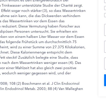
Trinkwasser unterstützte Studie der Charité zeigt.
Effekt sogar noch stärker (3), so dass Wassertrinken
ahme sein kann, die das Dickwerden verhindern
s das Wassertrinken vor dem Essen das
 reduziert. Diese Vermutung haben Forscher aus
ipösen Personen untersucht. Sie erhielten ein
inken von einem halben Liter Wasser vor dem Essen
 das folgende Frühstück um durchschnittlich 75
cheint, wird zu einer Summe von 27.375 Kilokalorien,
echnet. Diese Kalorienmenge entspricht dem
tt steckt! Zusätzlich belegte eine Studie, dass
n nach dem Wassertrinken weniger essen (4). Das
r einer Mahlzeit hat also gleich zwei positive
et, wodurch weniger gegessen wird, und der
 2008; 108 (2) Boschmann et al. J Clin Endocrinol
Clin Endodrinol Metab. 2003; 88 (4) Van Walleghen