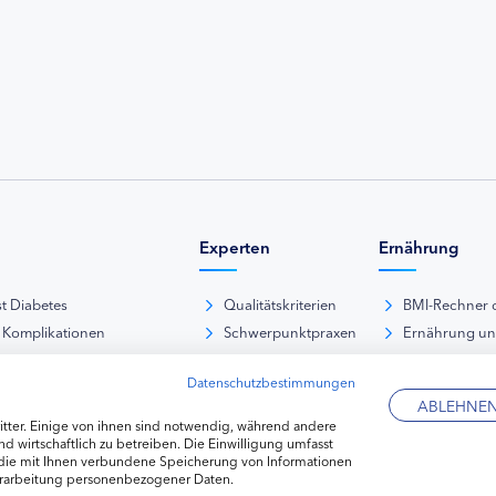
Experten
Ernährung
st Diabetes
Qualitätskriterien
BMI-Rechner 
 Komplikationen
Schwerpunktpraxen
Ernährung u
iabetische Fußsyndrom
Hausarztpraxen
Rezeptdatenb
Datenschutzbestimmungen
es und Sexualität
Kliniken
Lebensmittel
ABLEHNE
pie Typ-1-Diabetes
Apotheken
tter. Einige von ihnen sind notwendig, während andere
pie Typ-2-Diabetes
Diabetes-Fachhändler
d wirtschaftlich zu betreiben. Die Einwilligung umfasst
 die mit Ihnen verbundene Speicherung von Informationen
re hormonelle Erkrankungen
erarbeitung personenbezogener Daten.