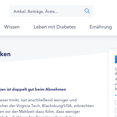
Wissen
Leben mit Diabetes
Ernährung
nken
G
W
d
e
inken ist doppelt gut beim Abnehmen
M
ser trinkt, isst anschließend weniger und
cher der Virginia Tech, Blacksburg/USA, erbrachten
n vor der Mahlzeit dazu führt, dass weniger
zlich erhöht es den Energieverbrauch bei