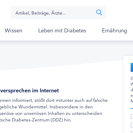
Wissen
Leben mit Diabetes
Ernährung
G
W
versprechen im Internet
d
e
men informiert, stößt dort mitunter auch auf falsche
M
gebliche Wundermittel. Insbesondere in den
seriöse von unseriösen Inhalten zu unterscheiden.
tsche Diabetes-Zentrum (DDZ) hin.