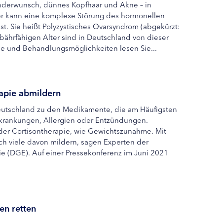
inderwunsch, dünnes Kopfhaar und Akne – in
er kann eine komplexe Störung des hormonellen
st. Sie heißt Polyzystisches Ovarsyndrom (abgekürzt:
bährfähigen Alter sind in Deutschland von dieser
se und Behandlungsmöglichkeiten lesen Sie...
apie abmildern
Deutschland zu den Medikamente, die am Häufigsten
krankungen, Allergien oder Entzündungen.
der Cortisontherapie, wie Gewichtszunahme. Mit
ch viele davon mildern, sagen Experten der
ie (DGE). Auf einer Pressekonferenz im Juni 2021
en retten