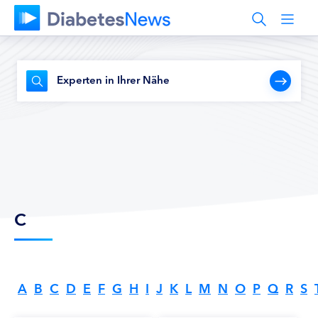
Experten in Ihrer Nähe
C
A
B
C
D
E
F
G
H
I
J
K
L
M
N
O
P
Q
R
S