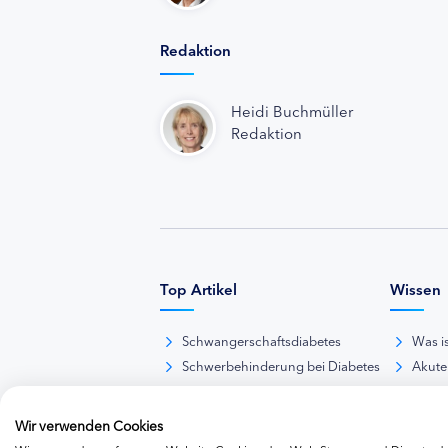
Redaktion
Heidi Buchmüller
Redaktion
Top Artikel
Wissen
Schwangerschaftsdiabetes
Was i
Schwerbehinderung bei Diabetes
Akute
BE-Rechner online
Das d
Übersicht Insulinpräparate
Diabet
Wir verwenden Cookies
Diabetes-Nachrichten
Thera