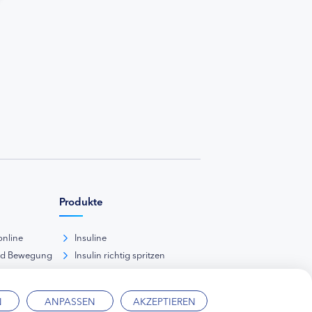
Produkte
online
Insuline
nd Bewegung
Insulin richtig spritzen
ank
kunde
N
ANPASSEN
AKZEPTIEREN