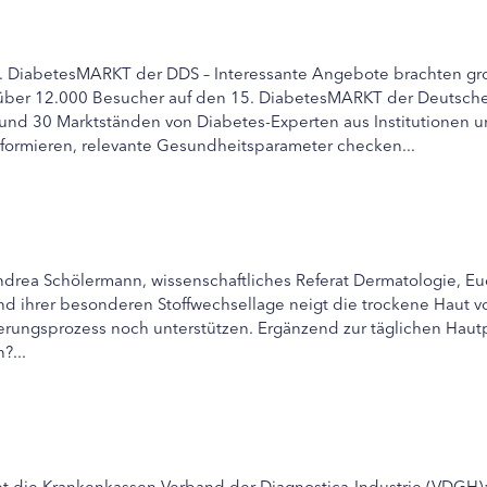
5. DiabetesMARKT der DDS – Interessante Angebote brachten groß
ber 12.000 Besucher auf den 15. DiabetesMARKT der Deutschen
nd 30 Marktständen von Diabetes-Experten aus Institutionen 
nformieren, relevante Gesundheitsparameter checken...
ndrea Schölermann, wissenschaftliches Referat Dermatologie, Eu
 ihrer besonderen Stoffwechsellage neigt die trockene Haut von
erungsprozess noch unterstützen. Ergänzend zur täglichen Hautp
?...
 die Krankenkassen Verband der Diagnostica-Industrie (VDGH): D