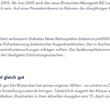
Mai 2005. Ab Juni 2005 wird das neue Blutzucker-Messgerät BD 
ich sein. Auf einer Pressekonferenz im Rahmen der diesjährigen 4
beit verbessern Diabetes News Retinopathia diabetica pm050508
ppe Früherkennung diabetischer Augenkrankheiten. Der in Aachen
Kontrolluntersuchungen erfolgen sollten. Die Spätkomplikatione
 der häufigsten Erblindungsursachen...
l gleich gut
ch gut Der Blutzucker hat seinen eigenen Willen – so scheint es 
instellung zustande bringen. Tatsächlich reagiert der Körper 
heken Jllustrierte« in ihrer aktuellen Ausgabe vom 15. April und