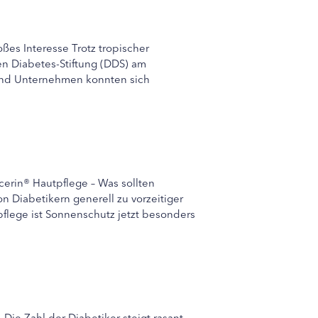
es Interesse Trotz tropischer
 Diabetes-Stiftung (DDS) am
und Unternehmen konnten sich
cerin® Hautpflege – Was sollten
 Diabetikern generell zu vorzeitiger
flege ist Sonnenschutz jetzt besonders
ie Zahl der Diabetiker steigt rasant.