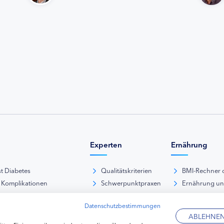
Experten
Ernährung
st Diabetes
Qualitätskriterien
BMI-Rechner 
 Komplikationen
Schwerpunktpraxen
Ernährung u
iabetische Fußsyndrom
Hausarztpraxen
Rezeptdatenb
Datenschutzbestimmungen
es und Sexualität
Kliniken
Lebensmittel
ABLEHNE
pie Typ-1-Diabetes
Apotheken