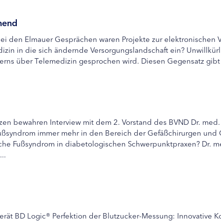
hnend
Bei den Elmauer Gesprächen waren Projekte zur elektronischen
izin in die sich ändernde Versorgungslandschaft ein? Unwillkür
rns über Telemedizin gesprochen wird. Diesen Gegensatz gibt es 
en bewahren Interview mit dem 2. Vorstand des BVND Dr. med. R
syndrom immer mehr in den Bereich der Gefäßchirurgen und 
sche Fußsyndrom in diabetologischen Schwerpunktpraxen? Dr. me
..
rät BD Logic® Perfektion der Blutzucker-Messung: Innovative 