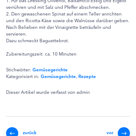
1. Für das Dressing Olivenöl, Balsamico-Essig und Eigelb
verrühren und mit Salz und Pfeffer abschmecken.
2. Den gewaschenen Spinat auf einem Teller anrichten
und den Ricotta-Käse sowie die Walnüsse darüber geben.
Nach Belieben mit der Vinaigrette beträufeln und
servieren.
Dazu schmeckt Baguettebrot.
Zubereitungszeit: ca. 10 Minuten
Stichwörter:
Gemüsegerichte
Kategorisiert in:
Gemüsegerichte
,
Rezepte
Dieser Artikel wurde verfasst von admin
zurück
vor