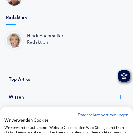
Redaktion
Heidi Buchmüller
Redaktion
Top Artikel
Wissen
Experten
Datenschutzbestimmungen
Wir verwenden Cookies
Wir verwenden auf unserer Website Cookies, den Web Storage und Dienste
Ernährung
dritter. Einige von ihnen sind notwendig, während andere nicht notwendig