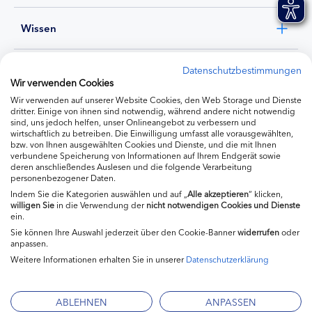
Wissen
Experten
Datenschutzbestimmungen
Wir verwenden Cookies
Wir verwenden auf unserer Website Cookies, den Web Storage und Dienste
Ernährung
dritter. Einige von ihnen sind notwendig, während andere nicht notwendig
sind, uns jedoch helfen, unser Onlineangebot zu verbessern und
wirtschaftlich zu betreiben. Die Einwilligung umfasst alle vorausgewählten,
bzw. von Ihnen ausgewählten Cookies und Dienste, und die mit Ihnen
Produkte
verbundene Speicherung von Informationen auf Ihrem Endgerät sowie
deren anschließendes Auslesen und die folgende Verarbeitung
personenbezogener Daten.
Indem Sie die Kategorien auswählen und auf „
Alle akzeptieren
“ klicken,
willigen
Sie
in die Verwendung der
nicht notwendigen Cookies und Dienste
ein.
Sie können Ihre Auswahl jederzeit über den Cookie-Banner
widerrufen
oder
anpassen.
Weitere Informationen erhalten Sie in unserer
Datenschutzerklärung
Impressum
Kontakt
ABLEHNEN
ANPASSEN
Mediadaten