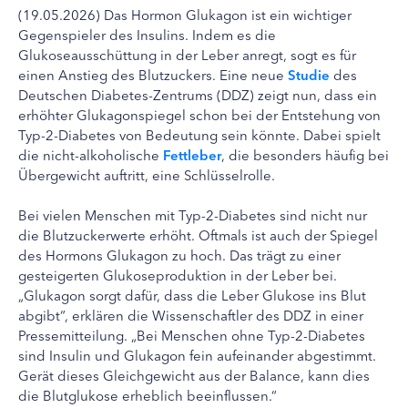
(19.05.2026) Das Hormon Glukagon ist ein wichtiger
Gegenspieler des Insulins. Indem es die
Glukoseausschüttung in der Leber anregt, sogt es für
einen Anstieg des Blutzuckers. Eine neue
Studie
des
Deutschen Diabetes-Zentrums (DDZ) zeigt nun, dass ein
erhöhter Glukagonspiegel schon bei der Entstehung von
Typ-2-Diabetes von Bedeutung sein könnte. Dabei spielt
die nicht-alkoholische
Fettleber
, die besonders häufig bei
Übergewicht auftritt, eine Schlüsselrolle.
Bei vielen Menschen mit Typ-2-Diabetes sind nicht nur
die Blutzuckerwerte erhöht. Oftmals ist auch der Spiegel
des Hormons Glukagon zu hoch. Das trägt zu einer
gesteigerten Glukoseproduktion in der Leber bei.
„Glukagon sorgt dafür, dass die Leber Glukose ins Blut
abgibt“, erklären die Wissenschaftler des DDZ in einer
Pressemitteilung. „Bei Menschen ohne Typ-2-Diabetes
sind Insulin und Glukagon fein aufeinander abgestimmt.
Gerät dieses Gleichgewicht aus der Balance, kann dies
die Blutglukose erheblich beeinflussen.“