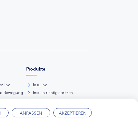
Produkte
online
Insuline
nd Bewegung
Insulin richtig spritzen
ank
kunde
N
ANPASSEN
AKZEPTIEREN