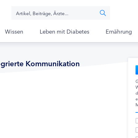
Wissen
Leben mit Diabetes
Ernährung
egrierte Kommunikation
G
W
d
e
M