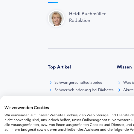
Heidi Buchmüller
Redaktion
Top Artikel
Wissen
Schwangerschaftsdiabetes
Was i
Schwerbehinderung bei Diabetes
Akute
BE-Rechner online
Das d
Übersicht Insulinpräparate
Diabet
Wir verwenden Cookies
Diabetes-Nachrichten
Thera
Wir verwenden auf unserer Website Cookies, den Web Storage und Dienste dri
Thera
nicht notwendig sind, uns jedoch helfen, unser Onlineangebot zu verbessern un
alle vorausgewählten, bzw. von Ihnen ausgewählten Cookies und Dienste, und
Weite
auf Ihrem Endgerät sowie deren anschließendes Auslesen und die folgende V