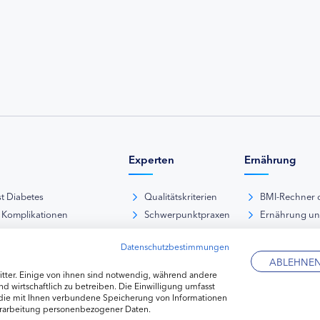
Experten
Ernährung
st Diabetes
Qualitätskriterien
BMI-Rechner 
 Komplikationen
Schwerpunktpraxen
Ernährung u
iabetische Fußsyndrom
Hausarztpraxen
Rezeptdatenb
Datenschutzbestimmungen
es und Sexualität
Kliniken
Lebensmittel
ABLEHNE
pie Typ-1-Diabetes
Apotheken
tter. Einige von ihnen sind notwendig, während andere
pie Typ-2-Diabetes
Diabetes-Fachhändler
d wirtschaftlich zu betreiben. Die Einwilligung umfasst
 die mit Ihnen verbundene Speicherung von Informationen
re hormonelle Erkrankungen
erarbeitung personenbezogener Daten.