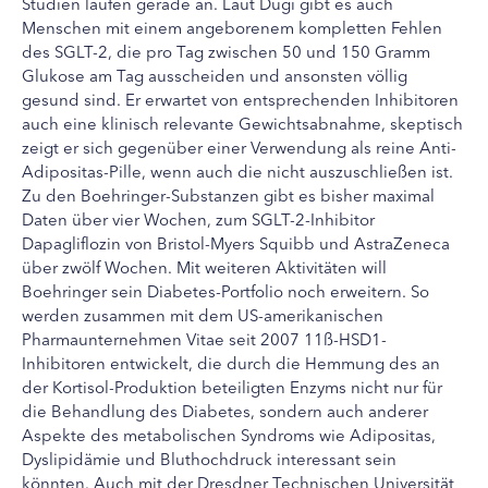
Studien laufen gerade an. Laut Dugi gibt es auch
Menschen mit einem angeborenem kompletten Fehlen
des SGLT-2, die pro Tag zwischen 50 und 150 Gramm
Glukose am Tag ausscheiden und ansonsten völlig
gesund sind. Er erwartet von entsprechenden Inhibitoren
auch eine klinisch relevante Gewichtsabnahme, skeptisch
zeigt er sich gegenüber einer Verwendung als reine Anti-
Adipositas-Pille, wenn auch die nicht auszuschließen ist.
Zu den Boehringer-Substanzen gibt es bisher maximal
Daten über vier Wochen, zum SGLT-2-Inhibitor
Dapagliflozin von Bristol-Myers Squibb und AstraZeneca
über zwölf Wochen. Mit weiteren Aktivitäten will
Boehringer sein Diabetes-Portfolio noch erweitern. So
werden zusammen mit dem US-amerikanischen
Pharmaunternehmen Vitae seit 2007 11ß-HSD1-
Inhibitoren entwickelt, die durch die Hemmung des an
der Kortisol-Produktion beteiligten Enzyms nicht nur für
die Behandlung des Diabetes, sondern auch anderer
Aspekte des metabolischen Syndroms wie Adipositas,
Dyslipidämie und Bluthochdruck interessant sein
könnten. Auch mit der Dresdner Technischen Universität