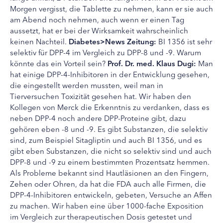
Morgen vergisst, die Tablette zu nehmen, kann er sie auch
am Abend noch nehmen, auch wenn er einen Tag
aussetzt, hat er bei der Wirksamkeit wahrscheinlich
keinen Nachteil.
Diabetes>News Zeitung:
BI 1356 ist sehr
selektiv für DPP-4 im Vergleich zu DPP-8 und -9. Warum
könnte das ein Vorteil sein?
Prof. Dr. med. Klaus Dugi:
Man
hat einige DPP-4-Inhibitoren in der Entwicklung gesehen,
die eingestellt werden mussten, weil man in
Tierversuchen Toxizität gesehen hat. Wir haben den
Kollegen von Merck die Erkenntnis zu verdanken, dass es
neben DPP-4 noch andere DPP-Proteine gibt, dazu
gehören eben -8 und -9. Es gibt Substanzen, die selektiv
sind, zum Beispiel Sitagliptin und auch BI 1356, und es
gibt eben Substanzen, die nicht so selektiv sind und auch
DPP-8 und -9 zu einem bestimmten Prozentsatz hemmen.
Als Probleme bekannt sind Hautläsionen an den Fingern,
Zehen oder Ohren, da hat die FDA auch alle Firmen, die
DPP-4-Inhibitoren entwickeln, gebeten, Versuche an Affen
zu machen. Wir haben eine über 1000-fache Exposition
im Vergleich zur therapeutischen Dosis getestet und