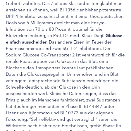
Gebiet Diabetes. Das Ziel des Klassenbesten glaubt man
erreichen zu können, weil BI 1356 der bisher potenteste
DPP-4-Inhibitor zu sein scheint, mit einer therapeutischen
Dosis von 5 Milligramm erreicht man eine Enzym-
Inhibition von 70 bis 80 Prozent, optimal für die
Blutzuckersenkung, so Prof. Dr. med. Klaus Dugi.
Glukose
einfach ausscheiden
Das andere Eisen im Feuer der
Pharmaschmiede sind zwei SGLT-2-Inhibitoren. Der
Sodium Glucose Co-Transporter 2 ist verantwortlich für die
renale Reabsorption von Glukose in das Blut, eine
Blockade des Transporters konnte laut präklinischen
Daten die Glukosespiegel im Urin erhöhen und im Blut
verringern, entsprechende Substanzen erniedrigen die
Schwelle deutlich, ab der Glukose in den Urin
ausgeschieden wird. Klinische Daten zeigen, dass das
Prinzip auch im Menschen funktioniert, zwei Substanzen
hat Boehringer momentan in Phase II: BI 44847 unter
Lizenz von Ajinomoto und BI 10773 aus der eigenen
Forschung. “Sehr effektiv und gut verträglich” seien die
Wirkstoffe nach bisherigen Ergebnissen, große Phase IIb-