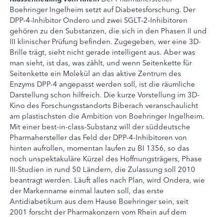
Boehringer Ingelheim setzt auf Diabetesforschung. Der
DPP-4-Inhibitor Ondero und zwei SGLT-2-Inhibitoren
gehören zu den Substanzen, die sich in den Phasen II und
III klinischer Prüfung befinden. Zugegeben, wer eine 3D-
Brille trägt, sieht nicht gerade intelligent aus. Aber was
man sieht, ist das, was zählt, und wenn Seitenkette für
Seitenkette ein Molekül an das aktive Zentrum des
Enzyms DPP-4 angepasst werden soll, ist die räumliche
Darstellung schon hilfreich. Die kurze Vorstellung im 3D-
Kino des Forschungsstandorts Biberach veranschaulicht
am plastischsten die Ambition von Boehringer Ingelheim.
Mit einer best-in-class-Substanz will der süddeutsche
Pharmahersteller das Feld der DPP-4-Inhibitoren von
hinten aufrollen, momentan laufen zu BI 1356, so das
noch unspektakuläre Kürzel des Hoffnungsträgers, Phase
III-Studien in rund 50 Ländern, die Zulassung soll 2010
beantragt werden. Läuft alles nach Plan, wird Ondera, wie
der Markenname einmal lauten soll, das erste
Antidiabetikum aus dem Hause Boehringer sein, seit
2001 forscht der Pharmakonzern vom Rhein auf dem