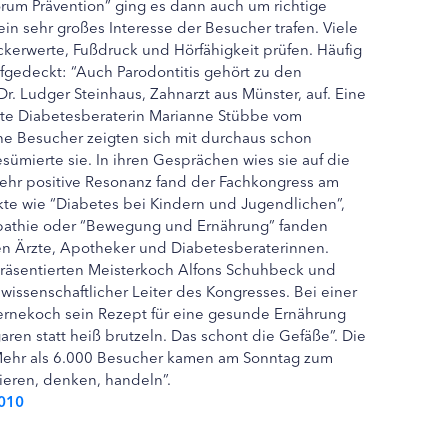
Forum Prävention” ging es dann auch um richtige
in sehr großes Interesse der Besucher trafen. Viele
ckerwerte, Fußdruck und Hörfähigkeit prüfen. Häufig
deckt: “Auch Parodontitis gehört zu den
Dr. Ludger Steinhaus, Zahnarzt aus Münster, auf. Eine
lte Diabetesberaterin Marianne Stübbe vom
che Besucher zeigten sich mit durchaus schon
sümierte sie. In ihren Gesprächen wies sie auf die
sehr positive Resonanz fand der Fachkongress am
e wie “Diabetes bei Kindern und Jugendlichen”,
pathie oder “Bewegung und Ernährung” fanden
n Ärzte, Apotheker und Diabetesberaterinnen.
präsentierten Meisterkoch Alfons Schuhbeck und
, wissenschaftlicher Leiter des Kongresses. Bei einer
ernekoch sein Rezept für eine gesunde Ernährung
aren statt heiß brutzeln. Das schont die Gefäße”. Die
Mehr als 6.000 Besucher kamen am Sonntag zum
ieren, denken, handeln”.
2010