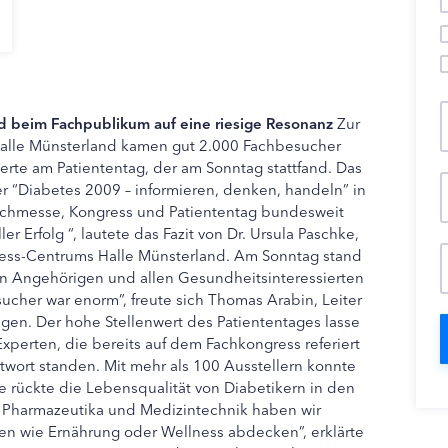
d beim Fachpublikum auf eine riesige Resonanz
Zur
alle Münsterland kamen gut 2.000 Fachbesucher
erte am Patiententag, der am Sonntag stattfand. Das
er “Diabetes 2009 – informieren, denken, handeln” in
Fachmesse, Kongress und Patiententag bundesweit
er Erfolg “, lautete das Fazit von Dr. Ursula Paschke,
ess-Centrums Halle Münsterland. Am Sonntag stand
en Angehörigen und allen Gesundheitsinteressierten
sucher war enorm”, freute sich Thomas Arabin, Leiter
gen. Der hohe Stellenwert des Patiententages lasse
perten, die bereits auf dem Fachkongress referiert
wort standen. Mit mehr als 100 Ausstellern konnte
 rückte die Lebensqualität von Diabetikern in den
 Pharmazeutika und Medizintechnik haben wir
en wie Ernährung oder Wellness abdecken”, erklärte