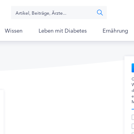
Wissen
Leben mit Diabetes
Ernährung
G
W
d
e
M