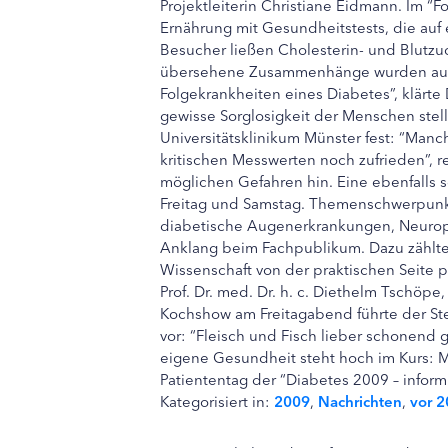
Projektleiterin Christiane Eidmann. Im “
Ernährung mit Gesundheitstests, die auf e
Besucher ließen Cholesterin- und Blutzu
übersehene Zusammenhänge wurden aufge
Folgekrankheiten eines Diabetes”, klärte 
gewisse Sorglosigkeit der Menschen stel
Universitätsklinikum Münster fest: “Man
kritischen Messwerten noch zufrieden”, re
möglichen Gefahren hin. Eine ebenfalls 
Freitag und Samstag. Themenschwerpunkt
diabetische Augenerkrankungen, Neuro
Anklang beim Fachpublikum. Dazu zählte
Wissenschaft von der praktischen Seite 
Prof. Dr. med. Dr. h. c. Diethelm Tschöpe
Kochshow am Freitagabend führte der St
vor: “Fleisch und Fisch lieber schonend g
eigene Gesundheit steht hoch im Kurs: 
Patiententag der “Diabetes 2009 – inform
Kategorisiert in:
2009
,
Nachrichten
,
vor 