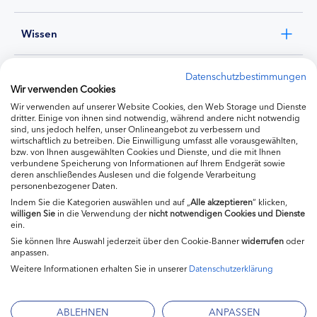
Wissen
Experten
Datenschutzbestimmungen
Wir verwenden Cookies
Wir verwenden auf unserer Website Cookies, den Web Storage und Dienste
Ernährung
dritter. Einige von ihnen sind notwendig, während andere nicht notwendig
sind, uns jedoch helfen, unser Onlineangebot zu verbessern und
wirtschaftlich zu betreiben. Die Einwilligung umfasst alle vorausgewählten,
bzw. von Ihnen ausgewählten Cookies und Dienste, und die mit Ihnen
Produkte
verbundene Speicherung von Informationen auf Ihrem Endgerät sowie
deren anschließendes Auslesen und die folgende Verarbeitung
personenbezogener Daten.
Indem Sie die Kategorien auswählen und auf „
Alle akzeptieren
“ klicken,
willigen
Sie
in die Verwendung der
nicht notwendigen Cookies und Dienste
ein.
Sie können Ihre Auswahl jederzeit über den Cookie-Banner
widerrufen
oder
anpassen.
Weitere Informationen erhalten Sie in unserer
Datenschutzerklärung
Impressum
Kontakt
ABLEHNEN
ANPASSEN
Mediadaten