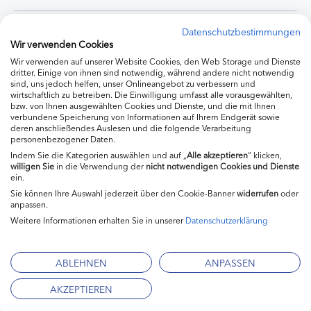
Experten
Datenschutzbestimmungen
Wir verwenden Cookies
Wir verwenden auf unserer Website Cookies, den Web Storage und Dienste
Ernährung
dritter. Einige von ihnen sind notwendig, während andere nicht notwendig
sind, uns jedoch helfen, unser Onlineangebot zu verbessern und
wirtschaftlich zu betreiben. Die Einwilligung umfasst alle vorausgewählten,
bzw. von Ihnen ausgewählten Cookies und Dienste, und die mit Ihnen
Produkte
verbundene Speicherung von Informationen auf Ihrem Endgerät sowie
deren anschließendes Auslesen und die folgende Verarbeitung
personenbezogener Daten.
Indem Sie die Kategorien auswählen und auf „
Alle akzeptieren
“ klicken,
willigen
Sie
in die Verwendung der
nicht notwendigen Cookies und Dienste
ein.
Sie können Ihre Auswahl jederzeit über den Cookie-Banner
widerrufen
oder
anpassen.
Weitere Informationen erhalten Sie in unserer
Datenschutzerklärung
Impressum
Kontakt
ABLEHNEN
ANPASSEN
Mediadaten
AKZEPTIEREN
Datenschutzerklärung