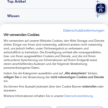
Top Artikel
Wissen
Experten
Datenschutzbestimmungen
Wir verwenden Cookies
Wir verwenden auf unserer Website Cookies, den Web Storage und Dienste
Ernährung
dritter. Einige von ihnen sind notwendig, während andere nicht notwendig
sind, uns jedoch helfen, unser Onlineangebot zu verbessern und
wirtschaftlich zu betreiben. Die Einwilligung umfasst alle vorausgewählten,
bzw. von Ihnen ausgewählten Cookies und Dienste, und die mit Ihnen
Produkte
verbundene Speicherung von Informationen auf Ihrem Endgerät sowie
deren anschließendes Auslesen und die folgende Verarbeitung
personenbezogener Daten.
Indem Sie die Kategorien auswählen und auf „
Alle akzeptieren
“ klicken,
willigen
Sie
in die Verwendung der
nicht notwendigen Cookies und Dienste
ein.
Sie können Ihre Auswahl jederzeit über den Cookie-Banner
widerrufen
oder
anpassen.
Weitere Informationen erhalten Sie in unserer
Datenschutzerklärung
Impressum
Kontakt