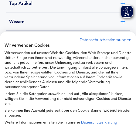
Top Artikel
Wissen
Experten
Datenschutzbestimmungen
Wir verwenden Cookies
Wir verwenden auf unserer Website Cookies, den Web Storage und Dienste
Ernährung
dritter. Einige von ihnen sind notwendig, während andere nicht notwendig
sind, uns jedoch helfen, unser Onlineangebot zu verbessern und
wirtschaftlich zu betreiben. Die Einwilligung umfasst alle vorausgewählten,
bzw. von Ihnen ausgewählten Cookies und Dienste, und die mit Ihnen
Produkte
verbundene Speicherung von Informationen auf Ihrem Endgerät sowie
deren anschließendes Auslesen und die folgende Verarbeitung
personenbezogener Daten.
Indem Sie die Kategorien auswählen und auf „
Alle akzeptieren
“ klicken,
willigen
Sie
in die Verwendung der
nicht notwendigen Cookies und Dienste
ein.
Sie können Ihre Auswahl jederzeit über den Cookie-Banner
widerrufen
oder
anpassen.
Weitere Informationen erhalten Sie in unserer
Datenschutzerklärung
Impressum
Kontakt