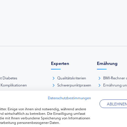
Experten
Ernährung
st Diabetes
Qualitätskriterien
BMI-Rechner 
 Komplikationen
Schwerpunktpraxen
Ernährung u
iabetische Fußsyndrom
Hausarztpraxen
Rezeptdatenb
Datenschutzbestimmungen
es und Sexualität
Kliniken
Lebensmittel
ABLEHNE
pie Typ-1-Diabetes
Apotheken
tter. Einige von ihnen sind notwendig, während andere
pie Typ-2-Diabetes
Diabetes-Fachhändler
d wirtschaftlich zu betreiben. Die Einwilligung umfasst
 die mit Ihnen verbundene Speicherung von Informationen
re hormonelle Erkrankungen
erarbeitung personenbezogener Daten.