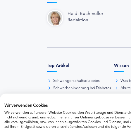
Heidi Buchmüller
Redaktion
Top Artikel
Wissen
Schwangerschaftsdiabetes
Was i
Schwerbehinderung bei Diabetes
Akute
BE-Rechner online
Das d
Übersicht Insulinpräparate
Diabet
Wir verwenden Cookies
Diabetes-Nachrichten
Thera
Wir verwenden auf unserer Website Cookies, den Web Storage und Dienste dri
Thera
nicht notwendig sind, uns jedoch helfen, unser Onlineangebot zu verbessern un
alle vorausgewählten, bzw. von Ihnen ausgewählten Cookies und Dienste, und
Weite
auf Ihrem Endgerät sowie deren anschließendes Auslesen und die folgende V