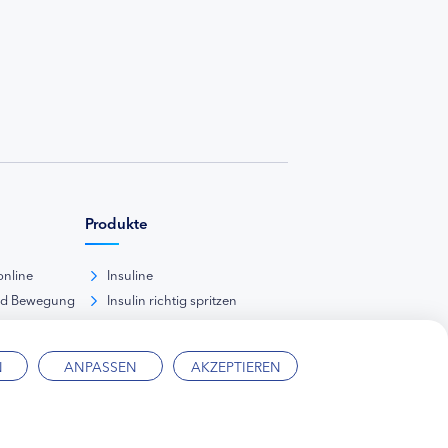
Produkte
online
Insuline
nd Bewegung
Insulin richtig spritzen
ank
kunde
N
ANPASSEN
AKZEPTIEREN