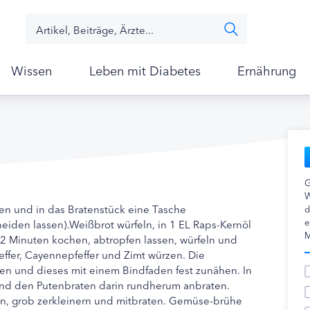
Wissen
Leben mit Diabetes
Ernährung
G
W
fen und in das Bratenstück eine Tasche
d
e
iden lassen).Weißbrot würfeln, in 1 EL Raps-Kernöl
M
 2 Minuten kochen, abtropfen lassen, würfeln und
feffer, Cayennepfeffer und Zimt würzen. Die
len und dieses mit einem Bindfaden fest zunähen. In
und den Putenbraten darin rundherum anbraten.
en, grob zerkleinern und mitbraten. Gemüse-brühe