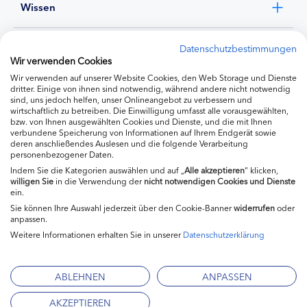
Wissen
Experten
Datenschutzbestimmungen
Wir verwenden Cookies
Wir verwenden auf unserer Website Cookies, den Web Storage und Dienste
Ernährung
dritter. Einige von ihnen sind notwendig, während andere nicht notwendig
sind, uns jedoch helfen, unser Onlineangebot zu verbessern und
wirtschaftlich zu betreiben. Die Einwilligung umfasst alle vorausgewählten,
bzw. von Ihnen ausgewählten Cookies und Dienste, und die mit Ihnen
Produkte
verbundene Speicherung von Informationen auf Ihrem Endgerät sowie
deren anschließendes Auslesen und die folgende Verarbeitung
personenbezogener Daten.
Indem Sie die Kategorien auswählen und auf „
Alle akzeptieren
“ klicken,
willigen
Sie
in die Verwendung der
nicht notwendigen Cookies und Dienste
ein.
Sie können Ihre Auswahl jederzeit über den Cookie-Banner
widerrufen
oder
anpassen.
Weitere Informationen erhalten Sie in unserer
Datenschutzerklärung
Impressum
Kontakt
ABLEHNEN
ANPASSEN
Mediadaten
AKZEPTIEREN
Datenschutzerklärung