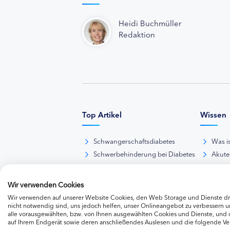
Heidi Buchmüller
Redaktion
Top Artikel
Wissen
Schwangerschaftsdiabetes
Was i
Schwerbehinderung bei Diabetes
Akute
BE-Rechner online
Das d
Übersicht Insulinpräparate
Diabet
Wir verwenden Cookies
Diabetes-Nachrichten
Thera
Wir verwenden auf unserer Website Cookies, den Web Storage und Dienste dri
Thera
nicht notwendig sind, uns jedoch helfen, unser Onlineangebot zu verbessern un
alle vorausgewählten, bzw. von Ihnen ausgewählten Cookies und Dienste, und
Weite
auf Ihrem Endgerät sowie deren anschließendes Auslesen und die folgende V