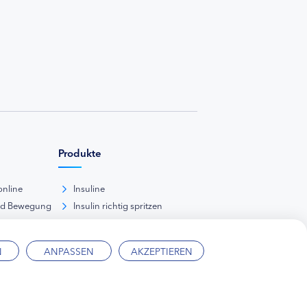
Produkte
online
Insuline
nd Bewegung
Insulin richtig spritzen
ank
kunde
N
ANPASSEN
AKZEPTIEREN