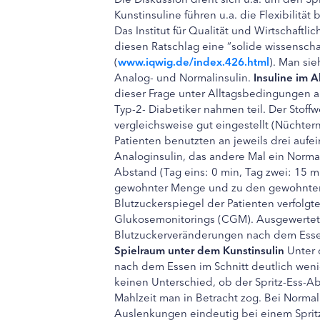
Kunstinsuline führen u.a. die Flexibilität 
Das Institut für Qualität und Wirtschaftl
diesen Ratschlag eine “solide wissensch
(
www.iqwig.de/index.426.html
). Man si
Analog- und Normalinsulin.
Insuline im A
dieser Frage unter Alltagsbedingungen a
Typ-2- Diabetiker nahmen teil. Der Stoffw
vergleichsweise gut eingestellt (Nüchte
Patienten benutzten an jeweils drei auf
Analoginsulin, das andere Mal ein Normalin
Abstand (Tag eins: 0 min, Tag zwei: 15 m
gewohnter Menge und zu den gewohnten 
Blutzuckerspiegel der Patienten verfolgte
Glukosemonitorings (CGM). Ausgewertet
Blutzuckerveränderungen nach dem Esse
Spielraum unter dem Kunstinsulin
Unter 
nach dem Essen im Schnitt deutlich wenig
keinen Unterschied, ob der Spritz-Ess-A
Mahlzeit man in Betracht zog. Bei Normal
Auslenkungen eindeutig bei einem Sprit