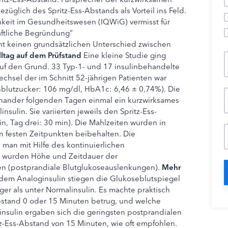
bezüglich des Spritz-Ess-Abstands als Vorteil ins Feld.
ichkeit im Gesundheitswesen (IQWiG) vermisst für
aftliche Begründung”
eht keinen grundsätzlichen Unterschied zwischen
lltag auf dem Prüfstand
Eine kleine Studie ging
uf den Grund. 33 Typ-1- und 17 insulinbehandelte
echsel der im Schnitt 52-jährigen Patienten war
rnblutzucker: 106 mg/dl, HbA1c: 6,46 ± 0,74%). Die
einander folgenden Tagen einmal ein kurzwirksames
sulin. Sie variierten jeweils den Spritz-Ess-
in, Tag drei: 30 min). Die Mahlzeiten wurden in
festen Zeitpunkten beibehalten. Die
 man mit Hilfe des kontinuierlichen
 wurden Höhe und Zeitdauer der
n (postprandiale Blutglukoseauslenkungen).
Mehr
dem Analoginsulin stiegen die Glukoseblutspiegel
er als unter Normalinsulin. Es machte praktisch
bstand 0 oder 15 Minuten betrug, und welche
insulin ergaben sich die geringsten postprandialen
z-Ess-Abstand von 15 Minuten, wie oft empfohlen.