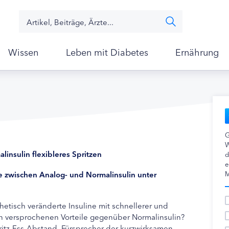
Wissen
Leben mit Diabetes
Ernährung
G
W
insulin flexibleres Spritzen
d
e
e zwischen Analog- und Normalinsulin unter
M
etisch veränderte Insuline mit schnellerer und
rn versprochenen Vorteile gegenüber Normalinsulin?
ritz-Ess-Abstand. Fürsprecher der kurzwirksamen