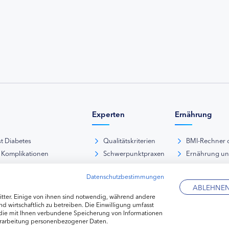
Experten
Ernährung
st Diabetes
Qualitätskriterien
BMI-Rechner 
 Komplikationen
Schwerpunktpraxen
Ernährung u
iabetische Fußsyndrom
Hausarztpraxen
Rezeptdatenb
Datenschutzbestimmungen
es und Sexualität
Kliniken
Lebensmittel
ABLEHNE
pie Typ-1-Diabetes
Apotheken
tter. Einige von ihnen sind notwendig, während andere
pie Typ-2-Diabetes
Diabetes-Fachhändler
d wirtschaftlich zu betreiben. Die Einwilligung umfasst
 die mit Ihnen verbundene Speicherung von Informationen
re hormonelle Erkrankungen
erarbeitung personenbezogener Daten.