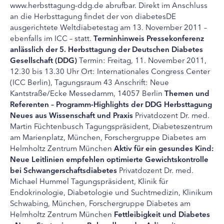
www.herbsttagung-ddg.de abrufbar. Direkt im Anschluss
an die Herbsttagung findet der von diabetesDE
ausgerichtete Weltdiabetestag am 13. November 2011 –
ebenfalls im ICC – statt.
Terminhinweis
Pressekonferenz
anlässlich der 5. Herbsttagung der Deutschen Diabetes
Gesellschaft (DDG)
Termin: Freitag, 11. November 2011,
12.30 bis 13.30 Uhr Ort: Internationales Congress Center
(ICC Berlin), Tagungsraum 43 Anschrift: Neue
Kantstraße/Ecke Messedamm, 14057 Berlin
Themen und
Referenten – Programm-Highlights der DDG Herbsttagung
Neues aus Wissenschaft und Praxis
Privatdozent Dr. med.
Martin Füchtenbusch Tagungspräsident, Diabeteszentrum
am Marienplatz, München, Forschergruppe Diabetes am
Helmholtz Zentrum München
Aktiv für ein gesundes Kind:
Neue Leitlinien empfehlen optimierte Gewichtskontrolle
bei Schwangerschaftsdiabetes
Privatdozent Dr. med.
Michael Hummel Tagungspräsident, Klinik für
Endokrinologie, Diabetologie und Suchtmedizin, Klinikum
Schwabing, München, Forschergruppe Diabetes am
Helmholtz Zentrum München
Fettleibigkeit und Diabetes