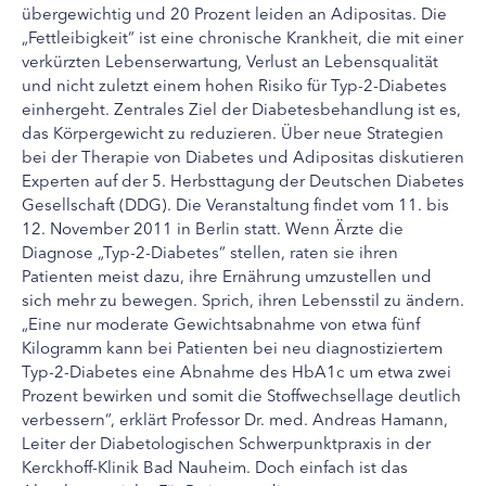
übergewichtig und 20 Prozent leiden an Adipositas. Die
„Fettleibigkeit“ ist eine chronische Krankheit, die mit einer
verkürzten Lebenserwartung, Verlust an Lebensqualität
und nicht zuletzt einem hohen Risiko für Typ-2-Diabetes
einhergeht. Zentrales Ziel der Diabetesbehandlung ist es,
das Körpergewicht zu reduzieren. Über neue Strategien
bei der Therapie von Diabetes und Adipositas diskutieren
Experten auf der 5. Herbsttagung der Deutschen Diabetes
Gesellschaft (DDG). Die Veranstaltung findet vom 11. bis
12. November 2011 in Berlin statt.
Wenn Ärzte die
Diagnose „Typ-2-Diabetes“ stellen, raten sie ihren
Patienten meist dazu, ihre Ernährung umzustellen und
sich mehr zu bewegen. Sprich, ihren Lebensstil zu ändern.
„Eine nur moderate Gewichtsabnahme von etwa fünf
Kilogramm kann bei Patienten bei neu diagnostiziertem
Typ-2-Diabetes eine Abnahme des HbA1c um etwa zwei
Prozent bewirken und somit die Stoffwechsellage deutlich
verbessern“, erklärt Professor Dr. med. Andreas Hamann,
Leiter der Diabetologischen Schwerpunktpraxis in der
Kerckhoff-Klinik Bad Nauheim. Doch einfach ist das