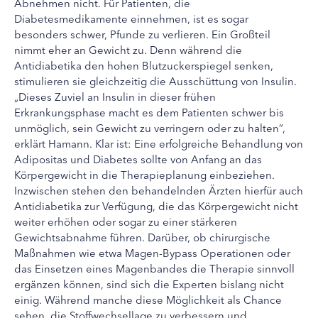
Abnehmen nicht. Für Patienten, die
Diabetesmedikamente einnehmen, ist es sogar
besonders schwer, Pfunde zu verlieren. Ein Großteil
nimmt eher an Gewicht zu. Denn während die
Antidiabetika den hohen Blutzuckerspiegel senken,
stimulieren sie gleichzeitig die Ausschüttung von Insulin.
„Dieses Zuviel an Insulin in dieser frühen
Erkrankungsphase macht es dem Patienten schwer bis
unmöglich, sein Gewicht zu verringern oder zu halten“,
erklärt Hamann. Klar ist: Eine erfolgreiche Behandlung von
Adipositas und Diabetes sollte von Anfang an das
Körpergewicht in die Therapieplanung einbeziehen.
Inzwischen stehen den behandelnden Ärzten hierfür auch
Antidiabetika zur Verfügung, die das Körpergewicht nicht
weiter erhöhen oder sogar zu einer stärkeren
Gewichtsabnahme führen. Darüber, ob chirurgische
Maßnahmen wie etwa Magen-Bypass Operationen oder
das Einsetzen eines Magenbandes die Therapie sinnvoll
ergänzen können, sind sich die Experten bislang nicht
einig. Während manche diese Möglichkeit als Chance
sehen, die Stoffwechsellage zu verbessern und