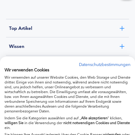
Top Artikel
Wissen
Experten
Datenschutzbestimmungen
Wir verwenden Cookies
Wir verwenden auf unserer Website Cookies, den Web Storage und Dienste
Ernährung
dritter. Einige von ihnen sind notwendig, während andere nicht notwendig
sind, uns jedoch helfen, unser Onlineangebot zu verbessern und
wirtschaftlich zu betreiben. Die Einwilligung umfasst alle vorausgewählten,
bzw. von Ihnen ausgewählten Cookies und Dienste, und die mit Ihnen
Produkte
verbundene Speicherung von Informationen auf Ihrem Endgerät sowie
deren anschließendes Auslesen und die folgende Verarbeitung
personenbezogener Daten.
Indem Sie die Kategorien auswählen und auf „
Alle akzeptieren
“ klicken,
willigen
Sie
in die Verwendung der
nicht notwendigen Cookies und Dienste
ein.
Sie können Ihre Auswahl jederzeit über den Cookie-Banner
widerrufen
oder