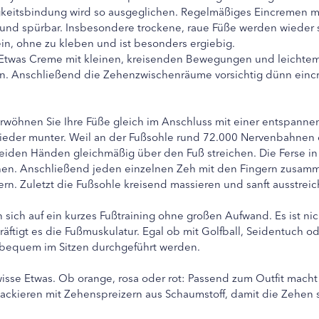
igkeitsbindung wird so ausgeglichen. Regelmäßiges Eincremen 
 und spürbar. Insbesondere trockene, raue Füße werden wiede
in, ohne zu kleben und ist besonders ergiebig.
 Etwas Creme mit kleinen, kreisenden Bewegungen und leichte
en. Anschließend die Zehenzwischenräume vorsichtig dünn ein
rwöhnen Sie Ihre Füße gleich im Anschluss mit einer entspanne
er munter. Weil an der Fußsohle rund 72.000 Nervenbahnen end
beiden Händen gleichmäßig über den Fuß streichen. Die Ferse 
ehen. Anschließend jeden einzelnen Zeh mit den Fingern zusamm
. Zuletzt die Fußsohle kreisend massieren und sanft ausstreic
 sich auf ein kurzes Fußtraining ohne großen Aufwand. Es ist nic
äftigt es die Fußmuskulatur. Egal ob mit Golfball, Seidentuch o
 bequem im Sitzen durchgeführt werden.
isse Etwas. Ob orange, rosa oder rot: Passend zum Outfit macht
ackieren mit Zehenspreizern aus Schaumstoff, damit die Zehen s