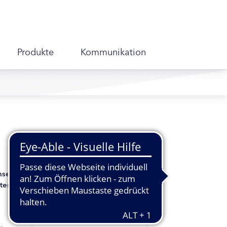
Produkte
Kommunikation
nsere Füße können jetzt wieder aufatmen
ten Spaß macht das im Freien, z.B. im