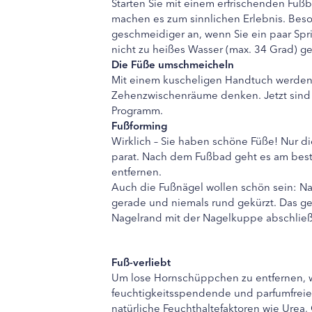
Starten Sie mit einem erfrischenden Fußb
machen es zum sinnlichen Erlebnis. Bes
geschmeidiger an, wenn Sie ein paar Spri
nicht zu heißes Wasser (max. 34 Grad) g
Die Füße umschmeicheln
Mit einem kuscheligen Handtuch werden 
Zehenzwischenräume denken. Jetzt sind 
Programm.
Fußforming
Wirklich – Sie haben schöne Füße! Nur di
parat. Nach dem Fußbad geht es am beste
entfernen.
Auch die Fußnägel wollen schön sein: Na
gerade und niemals rund gekürzt. Das ge
Nagelrand mit der Nagelkuppe abschließt
Fuß-verliebt
Um lose Hornschüppchen zu entfernen, we
feuchtigkeitsspendende und parfumfreie
natürliche Feuchthaltefaktoren wie Urea