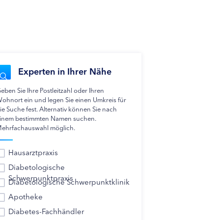
Experten in Ihrer Nähe
eben Sie Ihre Postleitzahl oder Ihren
ohnort ein und legen Sie einen Umkreis für
ie Suche fest. Alternativ können Sie nach
inem bestimmten Namen suchen.
ehrfachauswahl möglich.
Hausarztpraxis
Diabetologische
Schwerpunktpraxis
Diabetologische Schwerpunktklinik
Apotheke
Diabetes-Fachhändler