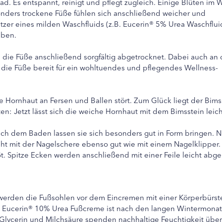
ad. Es entspannt, reinigt und pflegt zugleich. Einige Blüten im 
onders trockene Füße fühlen sich anschließend weicher und
tzer eines milden Waschfluids (z.B. Eucerin® 5% Urea Waschfluid
eben.
die Füße anschließend sorgfältig abgetrocknet. Dabei auch an 
die Füße bereit für ein wohltuendes und pflegendes Wellness-
e Hornhaut an Fersen und Ballen stört. Zum Glück liegt der Bims
n: Jetzt lässt sich die weiche Hornhaut mit dem Bimsstein leich
ch dem Baden lassen sie sich besonders gut in Form bringen. N
ht mit der Nagelschere ebenso gut wie mit einem Nagelklipper. 
. Spitze Ecken werden anschließend mit einer Feile leicht abge
rden die Fußsohlen vor dem Eincremen mit einer Körperbürste 
 Eucerin® 10% Urea Fußcreme ist nach den langen Wintermonat
, Glycerin und Milchsäure spenden nachhaltige Feuchtigkeit übe