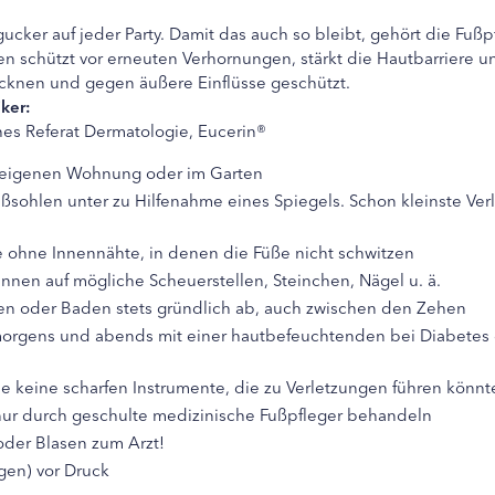
ngucker auf jeder Party. Damit das auch so bleibt, gehört die F
 schützt vor erneuten Verhornungen, stärkt die Hautbarriere u
ocknen und gegen äußere Einflüsse geschützt.
ker:
hes Referat Dermatologie, Eucerin®
er eigenen Wohnung oder im Garten
Fußsohlen unter zu Hilfenahme eines Spiegels. Schon kleinste Ve
ohne Innennähte, in denen die Füße nicht schwitzen
 innen auf mögliche Scheuerstellen, Steinchen, Nägel u. ä.
en oder Baden stets gründlich ab, auch zwischen den Zehen
 morgens und abends mit einer hautbefeuchtenden bei Diabetes 
e keine scharfen Instrumente, die zu Verletzungen führen könnt
ur durch geschulte medizinische Fußpfleger behandeln
der Blasen zum Arzt!
gen) vor Druck