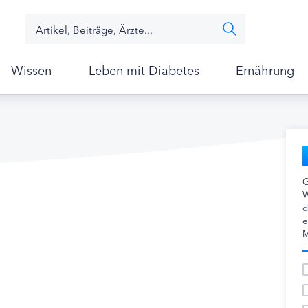
Wissen
Leben mit Diabetes
Ernährung
G
W
d
e
M