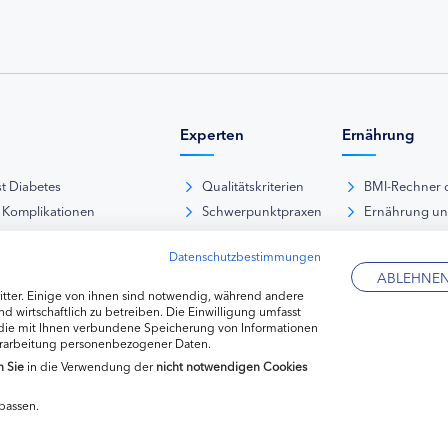
Experten
Ernährung
st Diabetes
Qualitätskriterien
BMI-Rechner 
 Komplikationen
Schwerpunktpraxen
Ernährung u
iabetische Fußsyndrom
Hausarztpraxen
Rezeptdatenb
Datenschutzbestimmungen
es und Sexualität
Kliniken
Lebensmittel
ABLEHNE
pie Typ-1-Diabetes
Apotheken
tter. Einige von ihnen sind notwendig, während andere
pie Typ-2-Diabetes
Diabetes-Fachhändler
d wirtschaftlich zu betreiben. Die Einwilligung umfasst
 die mit Ihnen verbundene Speicherung von Informationen
re hormonelle Erkrankungen
erarbeitung personenbezogener Daten.
n
Sie
in die Verwendung der
nicht notwendigen Cookies
passen.
Datenschutzerkl