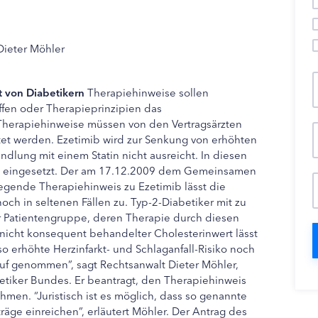
Dieter Möhler
 von Diabetikern
Therapiehinweise sollen
fen oder Therapieprinzipien das
. Therapiehinweise müssen von den Vertragsärzten
tet werden. Ezetimib wird zur Senkung von erhöhten
ndlung mit einem Statin nicht ausreicht. In diesen
tin eingesetzt. Der am 17.12.2009 dem Gemeinsamen
egende Therapiehinweis zu Ezetimib lässt die
ch in seltenen Fällen zu. Typ-2-Diabetiker mit zu
 Patientengruppe, deren Therapie durch diesen
 nicht konsequent behandelter Cholesterinwert lässt
o erhöhte Herzinfarkt- und Schlaganfall-Risiko noch
Kauf genommen”, sagt Rechtsanwalt Dieter Möhler,
tiker Bundes. Er beantragt, den Therapiehinweis
ehmen. “Juristisch ist es möglich, dass so genannte
räge einreichen”, erläutert Möhler. Der Antrag des