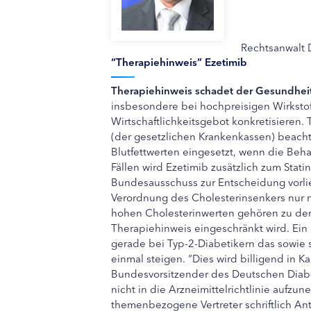
Rechtsanwalt 
“Therapiehinweis” Ezetimib
Therapiehinweis schadet der Gesundheit
insbesondere bei hochpreisigen Wirkstof
Wirtschaftlichkeitsgebot konkretisieren
(der gesetzlichen Krankenkassen) beach
Blutfettwerten eingesetzt, wenn die Beha
Fällen wird Ezetimib zusätzlich zum Sta
Bundesausschuss zur Entscheidung vorli
Verordnung des Cholesterinsenkers nur no
hohen Cholesterinwerten gehören zu der
Therapiehinweis eingeschränkt wird. Ein
gerade bei Typ-2-Diabetikern das sowie s
einmal steigen. “Dies wird billigend in 
Bundesvorsitzender des Deutschen Diabe
nicht in die Arzneimittelrichtlinie aufzun
themenbezogene Vertreter schriftlich Ant