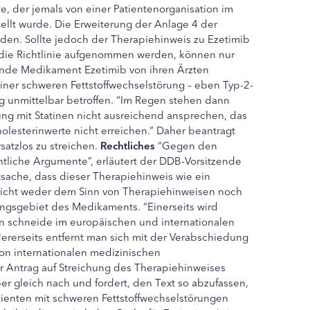
e, der jemals von einer Patientenorganisation im
tellt wurde. Die Erweiterung der Anlage 4 der
erden. Sollte jedoch der Therapiehinweis zu Ezetimib
ie Richtlinie aufgenommen werden, können nur
ende Medikament Ezetimib von ihren Ärzten
ner schweren Fettstoffwechselstörung – eben Typ-2-
ng unmittelbar betroffen. “Im Regen stehen dann
ung mit Statinen nicht ausreichend ansprechen, das
holesterinwerte nicht erreichen.” Daher beantragt
satzlos zu streichen.
Rechtliches
“Gegen den
tliche Argumente”, erläutert der DDB-Vorsitzende
tsache, dass dieser Therapiehinweis wie ein
pricht weder dem Sinn von Therapiehinweisen noch
ngsgebiet des Medikaments. “Einerseits wird
 schneide im europäischen und internationalen
rerseits entfernt man sich mit der Verabschiedung
on internationalen medizinischen
der Antrag auf Streichung des Therapiehinweises
ber gleich nach und fordert, den Text so abzufassen,
ienten mit schweren Fettstoffwechselstörungen