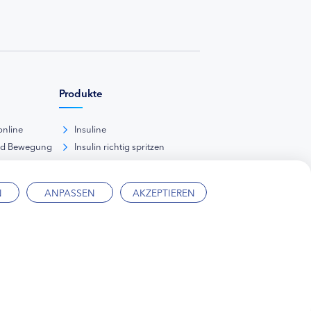
Produkte
online
Insuline
nd Bewegung
Insulin richtig spritzen
ank
kunde
N
ANPASSEN
AKZEPTIEREN
ärung
Mediadaten
Kontakt
Impressum