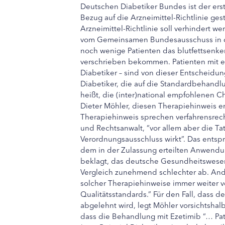
Deutschen Diabetiker Bundes ist der erst
Bezug auf die Arzneimittel-Richtlinie ges
Arzneimittel-Richtlinie soll verhindert w
vom Gemeinsamen Bundesausschuss in d
noch wenige Patienten das blutfettsenk
verschrieben bekommen. Patienten mit ei
Diabetiker – sind von dieser Entscheidu
Diabetiker, die auf die Standardbehandl
heißt, die (inter)national empfohlenen C
Dieter Möhler, diesen Therapiehinweis er
Therapiehinweis sprechen verfahrensrech
und Rechtsanwalt, “vor allem aber die Ta
Verordnungsausschluss wirkt”. Das ents
dem in der Zulassung erteilten Anwendu
beklagt, das deutsche Gesundheitswesen
Vergleich zunehmend schlechter ab. Ande
solcher Therapiehinweise immer weiter v
Qualitätsstandards.” Für den Fall, dass 
abgelehnt wird, legt Möhler vorsichtshal
dass die Behandlung mit Ezetimib “… Pat