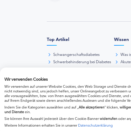
Top Artikel
Wissen
Schwangerschaftsdiabetes
Was i
Schwerbehinderung bei Diabetes
Akute
BE-Rechner online
Das d
Übersicht Insulinpräparate
Diabet
Wir verwenden Cookies
Diabetes-Nachrichten
Thera
Wir verwenden auf unserer Website Cookies, den Web Storage und Dienste dri
Thera
nicht notwendig sind, uns jedoch helfen, unser Onlineangebot zu verbessern un
alle vorausgewählten, bzw. von Ihnen ausgewählten Cookies und Dienste, und
Weite
auf Ihrem Endgerät sowie deren anschließendes Auslesen und die folgende V
Indem Sie die Kategorien auswählen und auf „
Alle akzeptieren
“ klicken,
willige
und Dienste
ein.
Sie können Ihre Auswahl jederzeit über den Cookie-Banner
widerrufen
oder an
Weitere Informationen erhalten Sie in unserer
Datenschutzerklärung