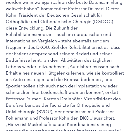
werden wir in wenigen Jahren die beste Datensammlung
weltweit haben“, kommentiert Professor Dr. med. Dieter
Kohn, Präsident der Deutschen Gesellschaft für
Orthopädie und Orthopädische Chirurgie (DGOOC)
diese Entwicklung. Die Zukunft der
Rehabilitationsmedizin – auch im europäischen und
internationalen Vergleich – steht ebenfalls auf dem
Programm des DKOU. Ziel der Rehabilitation ist es, dass
der Patient entsprechend seinem Bedarf und seiner
Bedürfnisse lernt, an den Aktivitäten des täglichen
Lebens wieder teilzunehmen. „Autofahrer müssen nach
Erhalt eines neuen Hüftgelenks lernen, wie sie kontrolliert
ins Auto einsteigen und die Bremse bedienen , und
Sportler sollen sich auch nach der Implantation wieder
schmerzfrei ihrer Leidenschaft widmen können“, erklärt
Professor Dr. med. Karsten Dreinhöfer, Vizepräsident des
Berufsverbandes der Fachärzte für Orthopädie und
Unfallchirurgie (BVOU), der gemeinsam mit Professor
Pohlemann und Professor Kohn den DKOU ausrichtet.
„Hierzu ist Muskelaufbau und Koordinationstraining
notwendig, sonst bringt das beste Implantat nur wenig.“