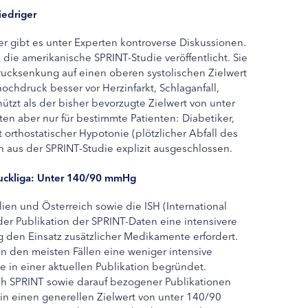
iedriger
r gibt es unter Experten kontroverse Diskussionen.
die amerikanische SPRINT-Studie veröffentlicht. Sie
rucksenkung auf einen oberen systolischen Zielwert
hdruck besser vor Herzinfarkt, Schlaganfall,
̈tzt als der bisher bevorzugte Zielwert von unter
n aber nur für bestimmte Patienten: Diabetiker,
t orthostatischer Hypotonie (plötzlicher Abfall des
 aus der SPRINT-Studie explizit ausgeschlossen.
ruckliga: Unter 140/90 mmHg
ien und Österreich sowie die ISH (International
der Publikation der SPRINT-Daten eine intensivere
 den Einsatz zusätzlicher Medikamente erfordert.
 den meisten Fällen eine weniger intensive
in einer aktuellen Publikation begründet.
ch SPRINT sowie darauf bezogener Publikationen
n einen generellen Zielwert von unter 140/90