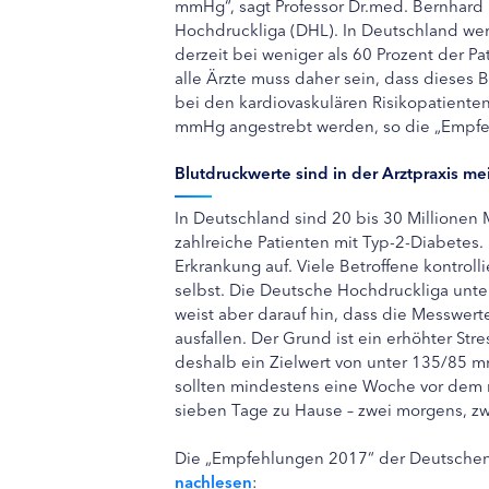
mmHg“, sagt Professor Dr.med. Bernhard 
Hochdruckliga (DHL). In Deutschland w
derzeit bei weniger als 60 Prozent der Pa
alle Ärzte muss daher sein, dass dieses Bl
bei den kardiovaskulären Risikopatienten
mmHg angestrebt werden, so die „Empfe
Blutdruckwerte sind in der Arztpraxis me
In Deutschland sind 20 bis 30 Millionen
zahlreiche Patienten mit Typ-2-Diabetes. 
Erkrankung auf. Viele Betroffene kontroll
selbst. Die Deutsche Hochdruckliga unters
weist aber darauf hin, dass die Messwerte
ausfallen. Der Grund ist ein erhöhter Str
deshalb ein Zielwert von unter 135/85 mm
sollten mindestens eine Woche vor dem 
sieben Tage zu Hause – zwei morgens, zw
Die „Empfehlungen 2017“ der Deutschen
nachlesen
: