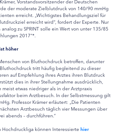
Krämer, Vorstandsvorsitzender der Deutschen
erde der moderate Zielblutdruck von 140/90 mmHg
tienten erreicht. „Wichtigstes Behandlungsziel für
utdruckziel erreicht wird“, fordert der Experte. Nur
 analog zu SPRINT solle ein Wert von unter 135/85
hlungen 2017“*.
ist höher
 Menschen von Bluthochdruck betroffen, darunter
Bluthochdruck tritt häufig begleitend zu dieser
ieren auf Empfehlung ihres Arztes ihren Blutdruck
tützt dies in ihrer Stellungnahme ausdrücklich,
 meist etwas niedriger als in der Arztpraxis
essfaktor beim Arztbesuch. In der Selbstmessung gilt
Hg. Professor Krämer erläutert: „Die Patienten
nächsten Arztbesuch täglich vier Messungen über
ei abends – durchführen.“
 Hochdruckliga können Interessierte
hier