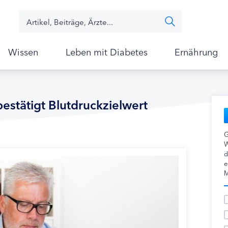
Wissen
Leben mit Diabetes
Ernährung
estätigt Blutdruckzielwert
G
W
d
e
M