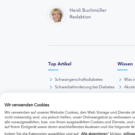
Heidi Buchmüller
Redaktion
Top Artikel
Wissen
Schwangerschaftsdiabetes
Was i
Schwerbehinderung bei Diabetes
Akute
BE-Rechner online
Das d
Übersicht Insulinpräparate
Diabet
Wir verwenden Cookies
Diabetes-Nachrichten
Thera
Wir verwenden auf unserer Website Cookies, den Web Storage und Dienste dri
Thera
nicht notwendig sind, uns jedoch helfen, unser Onlineangebot zu verbessern un
alle vorausgewählten, bzw. von Ihnen ausgewählten Cookies und Dienste, und
Weite
auf Ihrem Endgerät sowie deren anschließendes Auslesen und die folgende V
Indem Sie die Kategorien auswählen und auf „
Alle akzeptieren
“ klicken,
willige