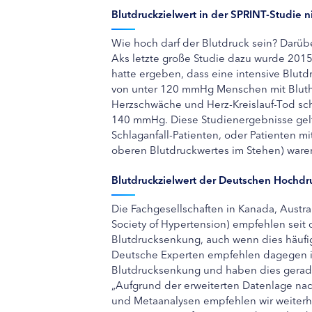
Blutdruckzielwert in der SPRINT-Studie n
Wie hoch darf der Blutdruck sein? Darübe
Aks letzte große Studie dazu wurde 2015 
hatte ergeben, dass eine intensive Blutd
von unter 120 mmHg Menschen mit Bluthoc
Herzschwäche und Herz-Kreislauf-Tod schu
140 mmHg. Diese Studienergebnisse gelte
Schlaganfall-Patienten, oder Patienten mi
oberen Blutdruckwertes im Stehen) waren
Blutdruckzielwert der Deutschen Hochd
Die Fachgesellschaften in Kanada, Austral
Society of Hypertension) empfehlen seit 
Blutdrucksenkung, auch wenn dies häufig
Deutsche Experten empfehlen dagegen in
Blutdrucksenkung und haben dies gerade 
„Aufgrund der erweiterten Datenlage na
und Metaanalysen empfehlen wir weiterhi