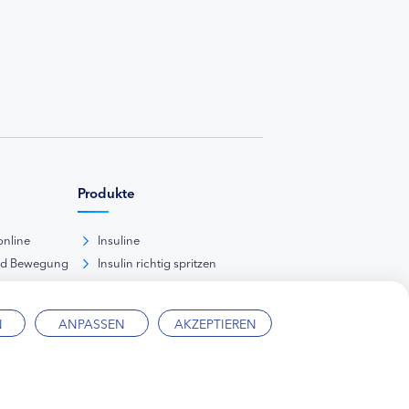
Produkte
online
Insuline
nd Bewegung
Insulin richtig spritzen
ank
kunde
N
ANPASSEN
AKZEPTIEREN