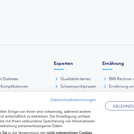
Experten
Ernährung
st Diabetes
Qualitätskriterien
BMI-Rechner 
 Komplikationen
Schwerpunktpraxen
Ernährung u
iabetische Fußsyndrom
Hausarztpraxen
Rezeptdatenb
Datenschutzbestimmungen
es und Sexualität
Kliniken
Lebensmittel
ABLEHNE
pie Typ-1-Diabetes
Apotheken
tter. Einige von ihnen sind notwendig, während andere
pie Typ-2-Diabetes
Diabetes-Fachhändler
d wirtschaftlich zu betreiben. Die Einwilligung umfasst
 die mit Ihnen verbundene Speicherung von Informationen
re hormonelle Erkrankungen
erarbeitung personenbezogener Daten.
n
Sie
in die Verwendung der
nicht notwendigen Cookies