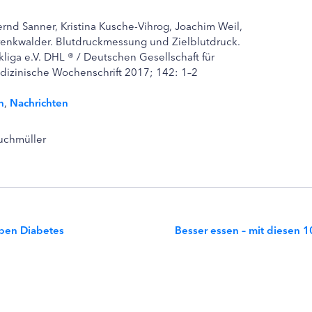
rnd Sanner, Kristina Kusche-Vihrog, Joachim Weil,
Trenkwalder. Blutdruckmessung und Zielblutdruck.
ga e.V. DHL ® / Deutschen Gesellschaft für
dizinische Wochenschrift 2017; 142: 1–2
n
,
Nachrichten
Buchmüller
ben Diabetes
Besser essen – mit diesen 