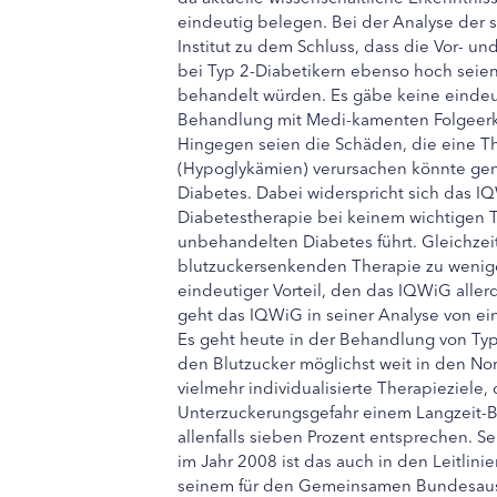
eindeutig belegen.
Bei der Analyse der
Institut zu dem Schluss, dass die Vor- u
bei Typ 2-Diabetikern ebenso hoch seien 
behandelt würden. Es gäbe keine eindeut
Behandlung mit Medi-kamenten Folgeerk
Hingegen seien die Schäden, die eine T
(Hypoglykämien) verursachen könnte gen
Diabetes. Dabei widerspricht sich das IQW
Diabetestherapie bei keinem wichtigen T
unbehandelten Diabetes führt. Gleichzeiti
blutzuckersenkenden Therapie zu weniger
eindeutiger Vorteil, den das IQWiG aller
geht das IQWiG in seiner Analyse von ein
Es geht heute in der Behandlung von Typ
den Blutzucker möglichst weit in den N
vielmehr individualisierte Therapieziele
Unterzuckerungsgefahr einem Langzeit-B
allenfalls sieben Prozent entsprechen.
im Jahr 2008 ist das auch in den Leitlini
seinem für den Gemeinsamen Bundesauss