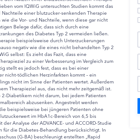
 sieben vom IQWiG untersuchten Studien kommt das
nd Nachteile einer blutzucker-senkenden Therapie
wie die Vor- und Nachteile, wenn diese gar nicht
igen Belege dafür, dass sich durch eine
rankungen des Diabetes Typ 2 vermeiden ließen.
herapie beispielsweise durch Unterzuckerungen
auso negativ wie die eines nicht behandelten Typ 2
iG selbst: Es zieht das Fazit, dass eine
herapieziel zu einer Verbesserung im Vergleich zum
g stellt es jedoch fest, dass es bei einer
 nicht-tödlichen Herzinfarkten kommt – ein
dings nicht im Sinne der Patienten wertet. Außerdem
em Therapieziel aus, das nicht mehr zeitgemäß ist.
 2-Diabetikern nicht darum, bei jedem Patienten
ormalbereich abzusenken. Angestrebt werden
, die beispielsweise bei jüngeren Patienten ohne
lutzuckerwert im HbA1c-Bereich von 6,5 bis
 Seit der Analyse der ADVANCE- und ACCORD-Studie
en für die Diabetes-Behandlung berücksichtigt. In
chuss (G-BA) beschleunigt erstellten „Rapid