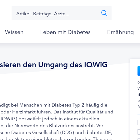
Wissen
Leben mit Diabetes
Ernährung
isieren den Umgang des IQWiG
G
W
d
e
hädigt bei Menschen mit Diabetes Typ 2 häufig die
M
der Herzinfarkt führen. Das Institut für Qualität und
(IQWiG) bezweifelt jedoch in einem aktuellen
e, die Normwerte des Blutzuckers anstrebt. Vor
tsche Diabetes Gesellschaft (DDG) und diabetesDE,
sse den Nutzen einer blutzuckersenkenden Therapie