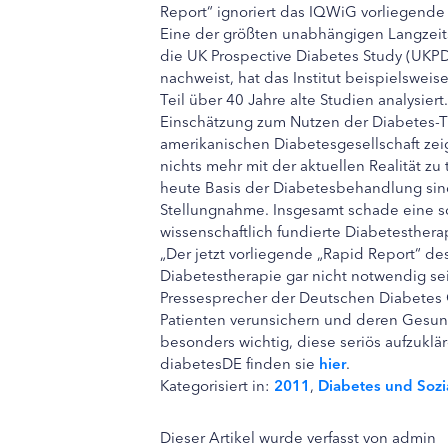
Report“ ignoriert das IQWiG vorliegende 
Eine der größten unabhängigen Langzeit
die UK Prospective Diabetes Study (UKP
nachweist, hat das Institut beispielswei
Teil über 40 Jahre alte Studien analysier
Einschätzung zum Nutzen der Diabetes-T
amerikanischen Diabetesgesellschaft zei
nichts mehr mit der aktuellen Realität zu
heute Basis der Diabetesbehandlung sind
Stellungnahme. Insgesamt schade eine s
wissenschaftlich fundierte Diabetesther
„Der jetzt vorliegende „Rapid Report“ d
Diabetestherapie gar nicht notwendig sei“,
Pressesprecher der Deutschen Diabetes G
Patienten verunsichern und deren Gesun
besonders wichtig, diese seriös aufzukl
diabetesDE finden sie
hier
.
Kategorisiert in:
2011
,
Diabetes und Sozi
Dieser Artikel wurde verfasst von admin