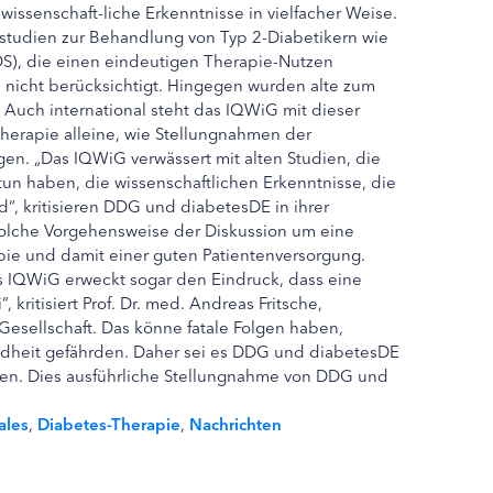
wissenschaft-liche Erkenntnisse in vielfacher Weise.
studien zur Behandlung von Typ 2-Diabetikern wie
DS), die einen eindeutigen Therapie-Nutzen
se nicht berücksichtigt. Hingegen wurden alte zum
t. Auch international steht das IQWiG mit dieser
herapie alleine, wie Stellungnahmen der
gen. „Das IQWiG verwässert mit alten Studien, die
 tun haben, die wissenschaftlichen Erkenntnisse, die
“, kritisieren DDG und diabetesDE in ihrer
olche Vorgehensweise der Diskussion um eine
apie und damit einer guten Patientenversorgung.
es IQWiG erweckt sogar den Eindruck, dass eine
 kritisiert Prof. Dr. med. Andreas Fritsche,
esellschaft. Das könne fatale Folgen haben,
dheit gefährden. Daher sei es DDG und diabetesDE
ären. Dies ausführliche Stellungnahme von DDG und
ales
,
Diabetes-Therapie
,
Nachrichten